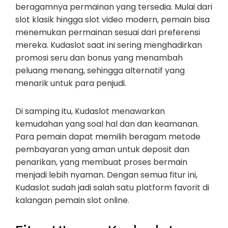
beragamnya permainan yang tersedia. Mulai dari
slot klasik hingga slot video modern, pemain bisa
menemukan permainan sesuai dari preferensi
mereka. Kudaslot saat ini sering menghadirkan
promosi seru dan bonus yang menambah
peluang menang, sehingga alternatif yang
menarik untuk para penjudi.
Di samping itu, Kudaslot menawarkan
kemudahan yang soal hal dan dan keamanan.
Para pemain dapat memilih beragam metode
pembayaran yang aman untuk deposit dan
penarikan, yang membuat proses bermain
menjadi lebih nyaman. Dengan semua fitur ini,
Kudaslot sudah jadi salah satu platform favorit di
kalangan pemain slot online.