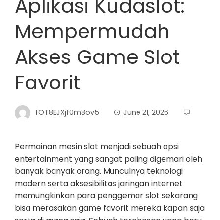
Aplikasi Kudaslot:
Mempermudah
Akses Game Slot
Favorit
fOT8EJXjf0m8ov5
June 21, 2026
Permainan mesin slot menjadi sebuah opsi
entertainment yang sangat paling digemari oleh
banyak banyak orang. Munculnya teknologi
modern serta aksesibilitas jaringan internet
memungkinkan para penggemar slot sekarang
bisa merasakan game favorit mereka kapan saja