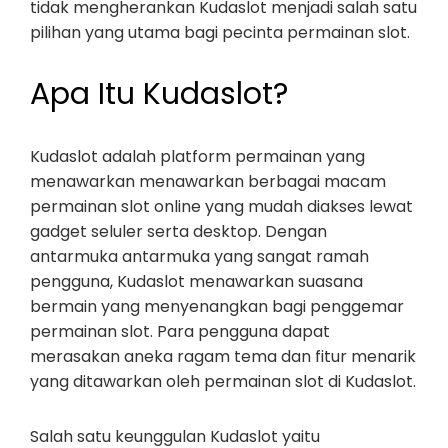
tidak mengherankan Kudaslot menjadi salah satu
pilihan yang utama bagi pecinta permainan slot.
Apa Itu Kudaslot?
Kudaslot adalah platform permainan yang
menawarkan menawarkan berbagai macam
permainan slot online yang mudah diakses lewat
gadget seluler serta desktop. Dengan
antarmuka antarmuka yang sangat ramah
pengguna, Kudaslot menawarkan suasana
bermain yang menyenangkan bagi penggemar
permainan slot. Para pengguna dapat
merasakan aneka ragam tema dan fitur menarik
yang ditawarkan oleh permainan slot di Kudaslot.
Salah satu keunggulan Kudaslot yaitu