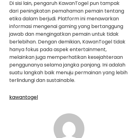
Di sisi lain, pengaruh KawanTogel pun tampak
dari peningkatan pemahaman pemain tentang
etika dalam berjudi. Platform ini menawarkan
informasi mengenai gaming yang bertanggung
jawab dan mengingatkan pemain untuk tidak
berlebihan. Dengan demikian, KawanTogel tidak
hanya fokus pada aspek entertainment,
melainkan juga memperhatikan kesejahteraan
penggunanya selama jangka panjang. Ini adalah
suatu langkah baik menuju permainan yang lebih
terlindungi dan sustainable.
kawantogel