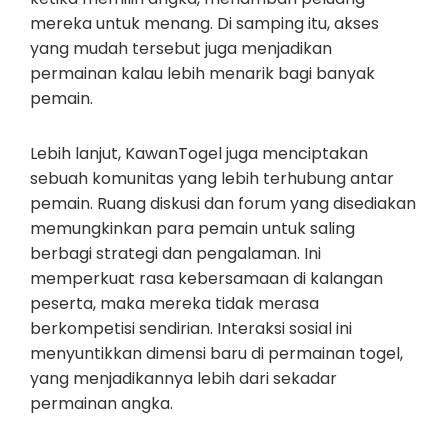
mereka untuk menang. Di samping itu, akses
yang mudah tersebut juga menjadikan
permainan kalau lebih menarik bagi banyak
pemain.
Lebih lanjut, KawanTogel juga menciptakan
sebuah komunitas yang lebih terhubung antar
pemain. Ruang diskusi dan forum yang disediakan
memungkinkan para pemain untuk saling
berbagi strategi dan pengalaman. Ini
memperkuat rasa kebersamaan di kalangan
peserta, maka mereka tidak merasa
berkompetisi sendirian. Interaksi sosial ini
menyuntikkan dimensi baru di permainan togel,
yang menjadikannya lebih dari sekadar
permainan angka.