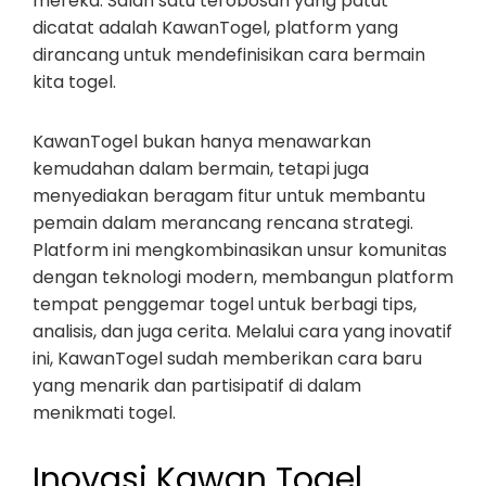
mereka. Salah satu terobosan yang patut
dicatat adalah KawanTogel, platform yang
dirancang untuk mendefinisikan cara bermain
kita togel.
KawanTogel bukan hanya menawarkan
kemudahan dalam bermain, tetapi juga
menyediakan beragam fitur untuk membantu
pemain dalam merancang rencana strategi.
Platform ini mengkombinasikan unsur komunitas
dengan teknologi modern, membangun platform
tempat penggemar togel untuk berbagi tips,
analisis, dan juga cerita. Melalui cara yang inovatif
ini, KawanTogel sudah memberikan cara baru
yang menarik dan partisipatif di dalam
menikmati togel.
Inovasi Kawan Togel