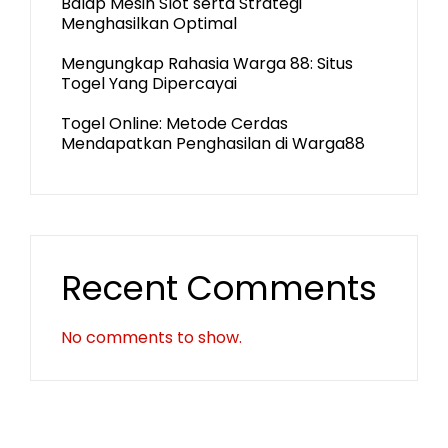
Balap Mesin Slot serta Strategi
Menghasilkan Optimal
Mengungkap Rahasia Warga 88: Situs
Togel Yang Dipercayai
Togel Online: Metode Cerdas
Mendapatkan Penghasilan di Warga88
Recent Comments
No comments to show.