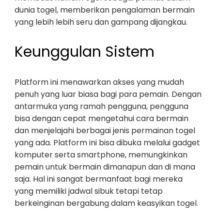
dunia togel, memberikan pengalaman bermain
yang lebih lebih seru dan gampang dijangkau.
Keunggulan Sistem
Platform ini menawarkan akses yang mudah
penuh yang luar biasa bagi para pemain. Dengan
antarmuka yang ramah pengguna, pengguna
bisa dengan cepat mengetahui cara bermain
dan menjelajahi berbagai jenis permainan togel
yang ada. Platform ini bisa dibuka melalui gadget
komputer serta smartphone, memungkinkan
pemain untuk bermain dimanapun dan di mana
saja. Hal ini sangat bermanfaat bagi mereka
yang memiliki jadwal sibuk tetapi tetap
berkeinginan bergabung dalam keasyikan togel.