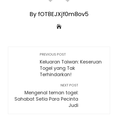
By fOT8EJXjf0m8ov5
PREVIOUS POST
Keluaran Taiwan: Keseruan
Togel yang Tak
Terhindarkan!
NEXT POST
Mengenal teman togel:
Sahabat Setia Para Pecinta
Judi