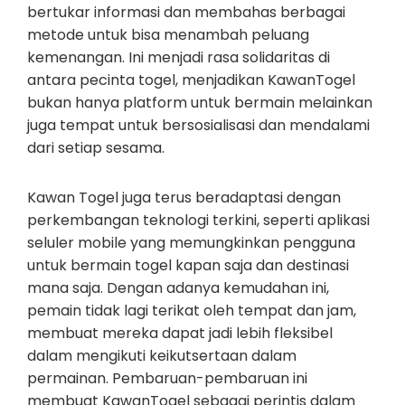
bertukar informasi dan membahas berbagai
metode untuk bisa menambah peluang
kemenangan. Ini menjadi rasa solidaritas di
antara pecinta togel, menjadikan KawanTogel
bukan hanya platform untuk bermain melainkan
juga tempat untuk bersosialisasi dan mendalami
dari setiap sesama.
Kawan Togel juga terus beradaptasi dengan
perkembangan teknologi terkini, seperti aplikasi
seluler mobile yang memungkinkan pengguna
untuk bermain togel kapan saja dan destinasi
mana saja. Dengan adanya kemudahan ini,
pemain tidak lagi terikat oleh tempat dan jam,
membuat mereka dapat jadi lebih fleksibel
dalam mengikuti keikutsertaan dalam
permainan. Pembaruan-pembaruan ini
membuat KawanTogel sebagai perintis dalam