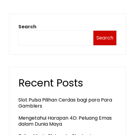
Search
Search
Recent Posts
Slot Pulsa Pilihan Cerdas bagi para Para
Gamblers
Mengetahui Harapan 4D: Peluang Emas
dalam Dunia Maya