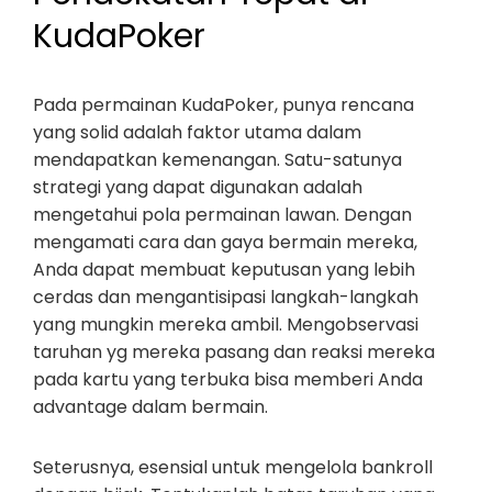
KudaPoker
Pada permainan KudaPoker, punya rencana
yang solid adalah faktor utama dalam
mendapatkan kemenangan. Satu-satunya
strategi yang dapat digunakan adalah
mengetahui pola permainan lawan. Dengan
mengamati cara dan gaya bermain mereka,
Anda dapat membuat keputusan yang lebih
cerdas dan mengantisipasi langkah-langkah
yang mungkin mereka ambil. Mengobservasi
taruhan yg mereka pasang dan reaksi mereka
pada kartu yang terbuka bisa memberi Anda
advantage dalam bermain.
Seterusnya, esensial untuk mengelola bankroll