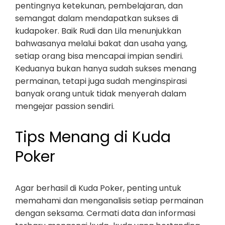
pentingnya ketekunan, pembelajaran, dan
semangat dalam mendapatkan sukses di
kudapoker. Baik Rudi dan Lila menunjukkan
bahwasanya melalui bakat dan usaha yang,
setiap orang bisa mencapai impian sendiri.
Keduanya bukan hanya sudah sukses menang
permainan, tetapi juga sudah menginspirasi
banyak orang untuk tidak menyerah dalam
mengejar passion sendiri.
Tips Menang di Kuda
Poker
Agar berhasil di Kuda Poker, penting untuk
memahami dan menganalisis setiap permainan
dengan seksama. Cermati data dan informasi