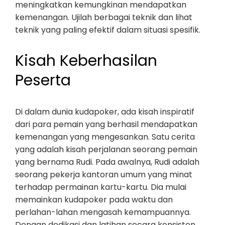
meningkatkan kemungkinan mendapatkan
kemenangan. Ujilah berbagai teknik dan lihat
teknik yang paling efektif dalam situasi spesifik.
Kisah Keberhasilan
Peserta
Di dalam dunia kudapoker, ada kisah inspiratif
dari para pemain yang berhasil mendapatkan
kemenangan yang mengesankan. Satu cerita
yang adalah kisah perjalanan seorang pemain
yang bernama Rudi. Pada awalnya, Rudi adalah
seorang pekerja kantoran umum yang minat
terhadap permainan kartu-kartu. Dia mulai
memainkan kudapoker pada waktu dan
perlahan-lahan mengasah kemampuannya.
Dengan dedikasi dan latihan secara konsisten,