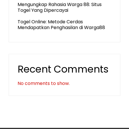
Mengungkap Rahasia Warga 88: Situs
Togel Yang Dipercayai
Togel Online: Metode Cerdas
Mendapatkan Penghasilan di Warga88
Recent Comments
No comments to show.