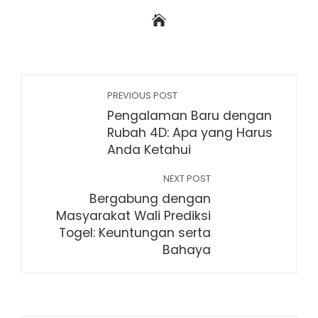
PREVIOUS POST
Pengalaman Baru dengan
Rubah 4D: Apa yang Harus
Anda Ketahui
NEXT POST
Bergabung dengan
Masyarakat Wali Prediksi
Togel: Keuntungan serta
Bahaya