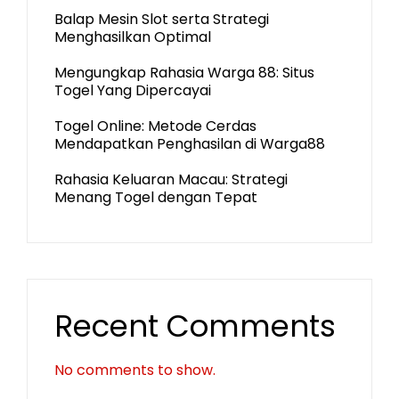
Balap Mesin Slot serta Strategi
Menghasilkan Optimal
Mengungkap Rahasia Warga 88: Situs
Togel Yang Dipercayai
Togel Online: Metode Cerdas
Mendapatkan Penghasilan di Warga88
Rahasia Keluaran Macau: Strategi
Menang Togel dengan Tepat
Recent Comments
No comments to show.