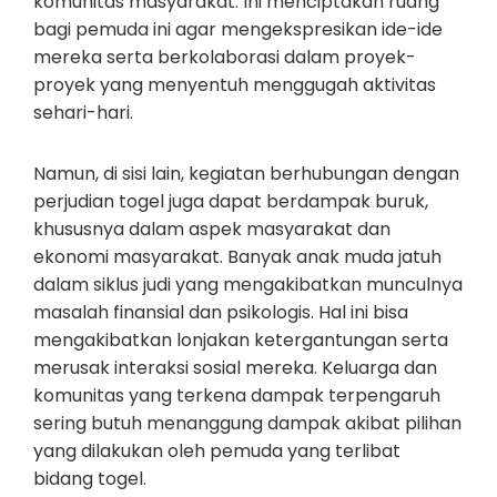
komunitas masyarakat. Ini menciptakan ruang
bagi pemuda ini agar mengekspresikan ide-ide
mereka serta berkolaborasi dalam proyek-
proyek yang menyentuh menggugah aktivitas
sehari-hari.
Namun, di sisi lain, kegiatan berhubungan dengan
perjudian togel juga dapat berdampak buruk,
khususnya dalam aspek masyarakat dan
ekonomi masyarakat. Banyak anak muda jatuh
dalam siklus judi yang mengakibatkan munculnya
masalah finansial dan psikologis. Hal ini bisa
mengakibatkan lonjakan ketergantungan serta
merusak interaksi sosial mereka. Keluarga dan
komunitas yang terkena dampak terpengaruh
sering butuh menanggung dampak akibat pilihan
yang dilakukan oleh pemuda yang terlibat
bidang togel.