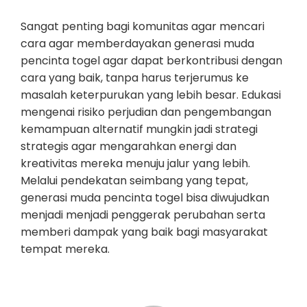
Sangat penting bagi komunitas agar mencari
cara agar memberdayakan generasi muda
pencinta togel agar dapat berkontribusi dengan
cara yang baik, tanpa harus terjerumus ke
masalah keterpurukan yang lebih besar. Edukasi
mengenai risiko perjudian dan pengembangan
kemampuan alternatif mungkin jadi strategi
strategis agar mengarahkan energi dan
kreativitas mereka menuju jalur yang lebih.
Melalui pendekatan seimbang yang tepat,
generasi muda pencinta togel bisa diwujudkan
menjadi menjadi penggerak perubahan serta
memberi dampak yang baik bagi masyarakat
tempat mereka.