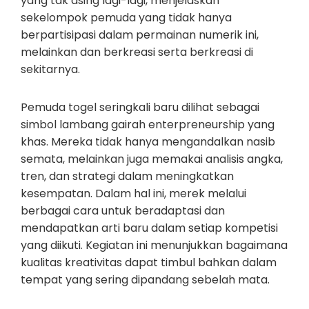
yang tak asing lagi-lagi, menjelaskan
sekelompok pemuda yang tidak hanya
berpartisipasi dalam permainan numerik ini,
melainkan dan berkreasi serta berkreasi di
sekitarnya.
Pemuda togel seringkali baru dilihat sebagai
simbol lambang gairah enterpreneurship yang
khas. Mereka tidak hanya mengandalkan nasib
semata, melainkan juga memakai analisis angka,
tren, dan strategi dalam meningkatkan
kesempatan. Dalam hal ini, merek melalui
berbagai cara untuk beradaptasi dan
mendapatkan arti baru dalam setiap kompetisi
yang diikuti. Kegiatan ini menunjukkan bagaimana
kualitas kreativitas dapat timbul bahkan dalam
tempat yang sering dipandang sebelah mata.