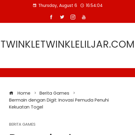
Skip
Thursday, August 6
16:54:05
to
content
TWINKLETWINKLELILJAR.COM
Home
Berita Games
Bermain dengan Digit: Inovasi Pemuda Penuhi
Kekuatan Togel
BERITA GAMES