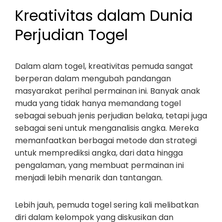
Kreativitas dalam Dunia
Perjudian Togel
Dalam alam togel, kreativitas pemuda sangat
berperan dalam mengubah pandangan
masyarakat perihal permainan ini. Banyak anak
muda yang tidak hanya memandang togel
sebagai sebuah jenis perjudian belaka, tetapi juga
sebagai seni untuk menganalisis angka. Mereka
memanfaatkan berbagai metode dan strategi
untuk memprediksi angka, dari data hingga
pengalaman, yang membuat permainan ini
menjadi lebih menarik dan tantangan.
Lebih jauh, pemuda togel sering kali melibatkan
diri dalam kelompok yang diskusikan dan