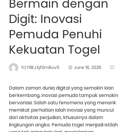
Bermain dengan
Digit: Inovasi
Pemuda Penuhi
Kekuatan Togel
fOT8EJXjf0m8ov5
June 16, 2026
Dalam zaman dunia digital yang semakin kian
berkembang, inovasi pemuda tampak semakin
bervariasi. Salah satu fenomena yang menarik
memikat perhatian ialah inovasi yang muncul
dari aktivitas perjudian, khususnya dalam
lingkungan angka. Pemuda togel menjadi istilah