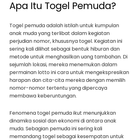
Apa Itu Togel Pemuda?
Togel pemuda adalah istilah untuk kumpulan
anak muda yang terlibat dalam kegiatan
perjudian nomor, khususnya togel. Kegiatan ini
sering kali dilihat sebagai bentuk hiburan dan
metode untuk menghasilkan uang tambahan. Di
sejumlah lokasi, mereka menemukan dalam
permainan lotto ini cara untuk mengekspresikan
harapan dan cita-cita mereka dengan memilih
nomor-nomor tertentu yang dipercaya
membawa keberuntungan.
Fenomena togel pemuda ikut menunjukkan
dinamika sosial dan ekonomi di antara anak
muda. Sebagian pemuda ini sering kali
memandang togel sebagai kesempatan untuk