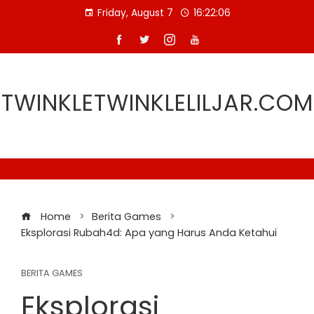
Skip
Friday, August 7
16:22:06
to
content
TWINKLETWINKLELILJAR.COM
Home
Berita Games
Eksplorasi Rubah4d: Apa yang Harus Anda Ketahui
BERITA GAMES
Eksplorasi