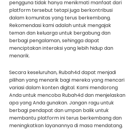
pengguna tidak hanya menikmati manfaat dari
platform tersebut tetapi juga berkontribusi
dalam komunitas yang terus berkembang.
Rekomendasi kami adalah untuk mengajak
teman dan keluarga untuk bergabung dan
berbagi pengalaman, sehingga dapat
menciptakan interaksi yang lebih hidup dan
menarik.
Secara keseluruhan, Rubah4d dapat menjadi
pilihan yang menarik bagi mereka yang mencari
variasi dalam konten digital. Kami mendorong
Anda untuk mencoba Rubah4d dan menjelaskan
apa yang Anda gunakan. Jangan ragu untuk
berbagi pendapat dan umpan balik untuk
membantu platform ini terus berkembang dan
meningkatkan layanannya di masa mendatang.