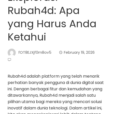
Rubah4d: Apa
yang Harus Anda
Ketahui
fOT8EJXjf0m8ov5
February 19, 2026
Rubah4d adalah platform yang telah menarik
perhatian banyak pengguna di dunia digital saat
ini. Dengan berbagai fitur dan kemudahan yang
ditawarkannya, Rubah4d menjadi salah satu
pilihan utama bagi mereka yang mencari solusi
inovatif dalam dunia teknologi. Dalam artikel ini,