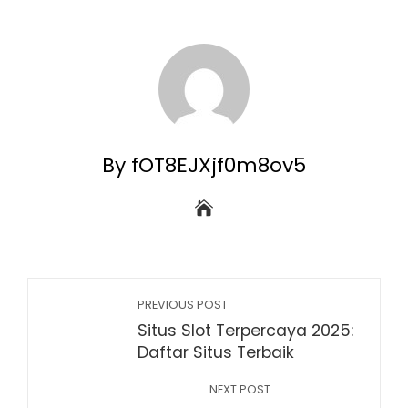
By fOT8EJXjf0m8ov5
PREVIOUS POST
Situs Slot Terpercaya 2025:
Daftar Situs Terbaik
NEXT POST