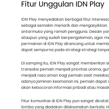
Fitur Unggulan IDN Play
IDN Play menyediakan berbagai fitur interess
sebagai semakin menarik dan mengasyikkan. 
antarmuka yang ramah pengguna. Desain yang
ataupun yang sudah berpengalaman, agar men
permainan di IDN Play dirancang untuk memb
dapat sempurna pada strategi strategi tanpa 
Di samping itu, IDN Play sangat memberikan 
transaksi pemain menjadi prioritas utama, gun
menjadi rasa aman bagi pemain saat melaksa
adanya jaminan keamanan ini, pemain dapa
akan kebocoran informasi pribadi atau masa
Fitur komunitas di IDN Play pun sangat dicat
lomba yang diadakan dilaksanakan berkala. 