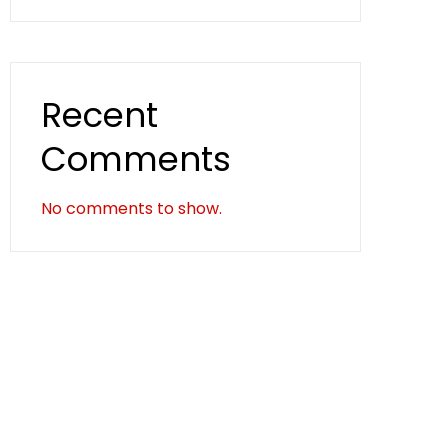
Recent
Comments
No comments to show.