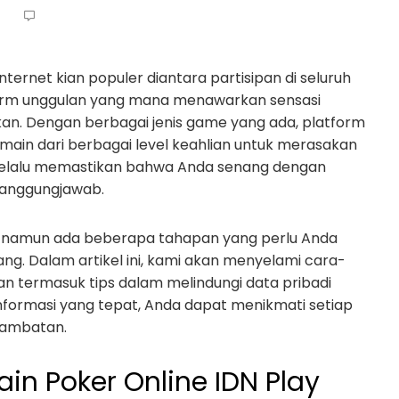
 internet kian populer diantara partisipan di seluruh
tform unggulan yang mana menawarkan sensasi
an. Dengan berbagai jenis game yang ada, platform
ain dari berbagai level keahlian untuk merasakan
k selalu memastikan bahwa Anda senang dengan
tanggungjawab.
, namun ada beberapa tahapan yang perlu Anda
g. Dalam artikel ini, kami akan menyelami cara-
n termasuk tips dalam melindungi data pribadi
nformasi yang tepat, Anda dapat menikmati setiap
hambatan.
 Poker Online IDN Play