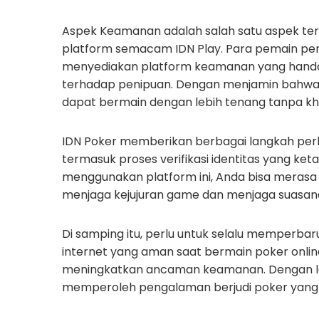
Aspek Keamanan adalah salah satu aspek terp
platform semacam IDN Play. Para pemain perl
menyediakan platform keamanan yang handal,
terhadap penipuan. Dengan menjamin bahwa in
dapat bermain dengan lebih tenang tanpa kh
IDN Poker memberikan berbagai langkah perli
termasuk proses verifikasi identitas yang ke
menggunakan platform ini, Anda bisa merasa 
menjaga kejujuran game dan menjaga suasa
Di samping itu, perlu untuk selalu memperb
internet yang aman saat bermain poker online
meningkatkan ancaman keamanan. Dengan la
memperoleh pengalaman berjudi poker yan