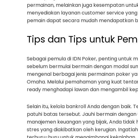
permainan, melainkan juga kesempatan untuk be
menyediakan layanan customer service yang 
pemain dapat secara mudah mendapatkan ban
Tips dan Tips untuk Pe
Sebagai pemula di IDN Poker, penting untuk
sebelum bermulai bermain dengan modal su
mengenal berbagai jenis permainan poker yan
Omaha. Melalui pemahaman yang kuat tentang
ready menghadapi lawan dan mengambil keput
Selain itu, kelola bankroll Anda dengan baik
patuhi batas tersebut. Jauhi bermain deng
manajemen keuangan yang bijak, Anda tidak h
stres yang diakibatkan oleh kerugian. Ingatla
terburu-buru untuk mengimbangi kekalahan.