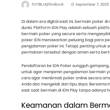
fOT8EJXjf0m8ov5
September 7, 2025
Di dalam era digital saat ini, bermain poker di
dunia. Platform IDN Play adalah sebuah pla
bermain poker yang secure serta mengasyikk
poker IDN menawarkan peluang bagi para pem
pengalaman poker ini. Tetapi, penting untu
permainan tersebut dengan aman serta ber
Pendaftaran ke IDN Poker sungguh gampang
untuk agar menjamin pengalaman bermain yan
cara agar menikmati poker online secara ama
Anda dan mengelak dari tipu daya. Bersama i
saat saat bermain di IDN Play tanpa adanya 
Keamanan dalam Bermain