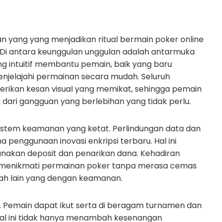
an yang yang menjadikan ritual bermain poker online
Di antara keunggulan unggulan adalah antarmuka
 intuitif membantu pemain, baik yang baru
jelajahi permainan secara mudah. Seluruh
erikan kesan visual yang memikat, sehingga pemain
dari gangguan yang berlebihan yang tidak perlu.
sistem keamanan yang ketat. Perlindungan data dan
a penggunaan inovasi enkripsi terbaru. Hal ini
nakan deposit dan penarikan dana. Kehadiran
t menikmati permainan poker tanpa merasa cemas
lah lain yang dengan keamanan.
at. Pemain dapat ikut serta di beragam turnamen dan
Hal ini tidak hanya menambah kesenangan