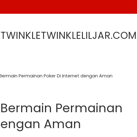
TWINKLETWINKLELILJAR.COM
 Bermain Permainan Poker Di Internet dengan Aman
h Bermain Permainan
t dengan Aman