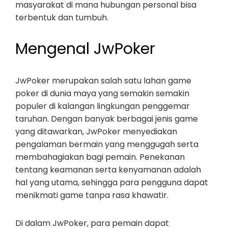
masyarakat di mana hubungan personal bisa
terbentuk dan tumbuh.
Mengenal JwPoker
JwPoker merupakan salah satu lahan game
poker di dunia maya yang semakin semakin
populer di kalangan lingkungan penggemar
taruhan. Dengan banyak berbagai jenis game
yang ditawarkan, JwPoker menyediakan
pengalaman bermain yang menggugah serta
membahagiakan bagi pemain. Penekanan
tentang keamanan serta kenyamanan adalah
hal yang utama, sehingga para pengguna dapat
menikmati game tanpa rasa khawatir.
Di dalam JwPoker, para pemain dapat