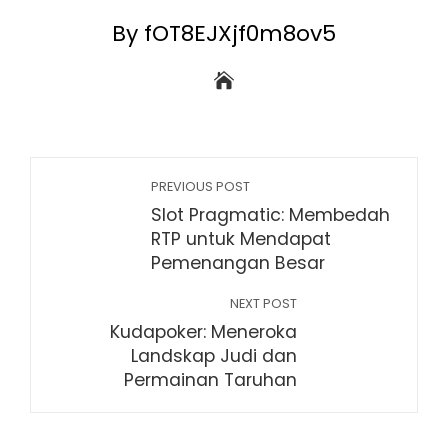
By fOT8EJXjf0m8ov5
PREVIOUS POST
Slot Pragmatic: Membedah
RTP untuk Mendapat
Pemenangan Besar
NEXT POST
Kudapoker: Meneroka
Landskap Judi dan
Permainan Taruhan