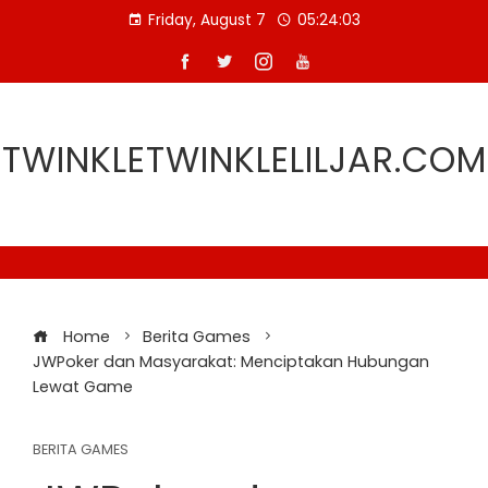
Skip
Friday, August 7
05:24:03
to
content
TWINKLETWINKLELILJAR.COM
Home
Berita Games
JWPoker dan Masyarakat: Menciptakan Hubungan
Lewat Game
BERITA GAMES