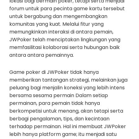
lokasi bagi bermain poker, tetapi serta menjadi
forum untuk para pecinta game kartu tersebut
untuk bergabung dan mengembangkan
komunitas yang kuat. Melalui fitur yang
memungkinkan interaksi di antara pemain,
JWPoker telah menciptakan lingkungan yang
memfasilitasi kolaborasi serta hubungan baik
antara antara pemainnya.
Game poker di JWPoker tidak hanya
memberikan tantangan strategi, melainkan juga
peluang bagi menjalin koneksi yang lebih intens
bersama sesama permain Dalam setiap
permainan, para pemain tidak hanya
berkompetisi untuk menang, akan tetapi serta
berbagi pengalaman, tips, dan kecintaan
terhadap permainan. Hal ini membuat JWPoker
lebih hanya platform game; itu menjadi satu