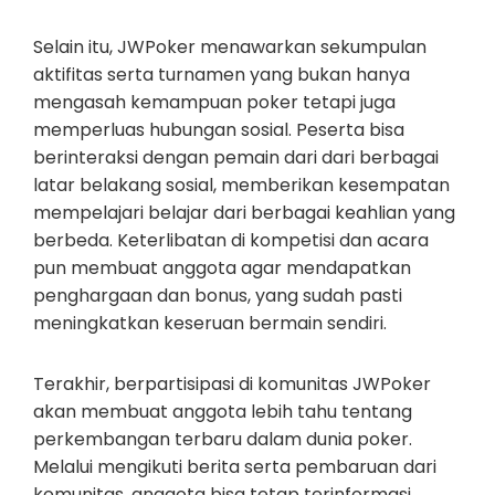
Selain itu, JWPoker menawarkan sekumpulan
aktifitas serta turnamen yang bukan hanya
mengasah kemampuan poker tetapi juga
memperluas hubungan sosial. Peserta bisa
berinteraksi dengan pemain dari dari berbagai
latar belakang sosial, memberikan kesempatan
mempelajari belajar dari berbagai keahlian yang
berbeda. Keterlibatan di kompetisi dan acara
pun membuat anggota agar mendapatkan
penghargaan dan bonus, yang sudah pasti
meningkatkan keseruan bermain sendiri.
Terakhir, berpartisipasi di komunitas JWPoker
akan membuat anggota lebih tahu tentang
perkembangan terbaru dalam dunia poker.
Melalui mengikuti berita serta pembaruan dari
komunitas, anggota bisa tetap terinformasi