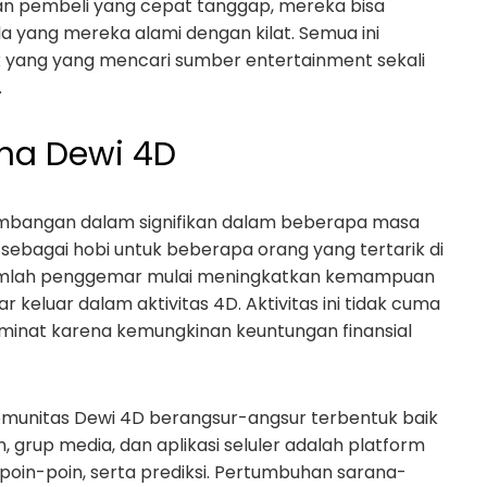
an pembeli yang cepat tanggap, mereka bisa
 yang mereka alami dengan kilat. Semua ini
uk yang yang mencari sumber entertainment sekali
.
a Dewi 4D
bangan dalam signifikan dalam beberapa masa
l sebagai hobi untuk beberapa orang yang tertarik di
Sejumlah penggemar mulai meningkatkan kemampuan
eluar dalam aktivitas 4D. Aktivitas ini tidak cuma
k minat karena kemungkinan keuntungan finansial
unitas Dewi 4D berangsur-angsur terbentuk baik
, grup media, dan aplikasi seluler adalah platform
poin-poin, serta prediksi. Pertumbuhan sarana-