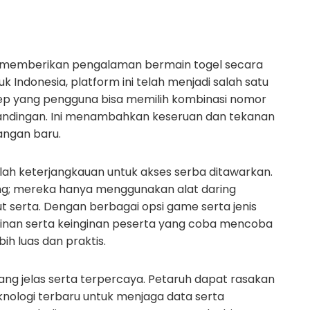
g memberikan pengalaman bermain togel secara
uk Indonesia, platform ini telah menjadi salah satu
nsep yang pengguna bisa memilih kombinasi nomor
dingan. Ini menambahkan keseruan dan tekanan
tangan baru.
lah keterjangkauan untuk akses serba ditawarkan.
sung; mereka hanya menggunakan alat daring
t serta. Dengan berbagai opsi game serta jenis
ginan serta keinginan peserta yang coba mencoba
ih luas dan praktis.
yang jelas serta terpercaya. Petaruh dapat rasakan
ologi terbaru untuk menjaga data serta