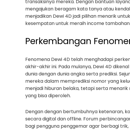
transaksinya mereka. Dengan bantuan layan
mengajukan beragam kata tanya atau kendala
menjadikan Dewi 4D jadi pilihan menarik unt
kesempatan untuk meraih income tambahan
Perkembangan Fenomen
Fenomena Dewi 4D telah menghadapi perkem
akhir-akhir ini. Pada mulanya, Dewi 4D dikena
dunia dengan dunia angka serta prediksi. 
mereka dalam memprediksi nomor yang keluar k
menjadi hiburan belaka, tetapi serta menari
yang bisa diperoleh.
Dengan dengan bertumbuhnya ketenaran, kom
secara digital dan offline. Forum perbincangan
bagi pengguna penggemar agar berbagi trik, 