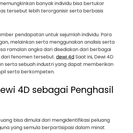
memungkinkan banyak individu bisa bertukar
s tersebut lebih terorganisir serta berbasis
umber pendapatan untuk sejumlah individu. Para
n, melainkan serta menggunakan analisis serta
jasa ramalan angka dari disediakan dari berbagai
 dari fenomen tersebut.
dewi 4d
Saat ini, Dewi 4D
kan serta sebuah industri yang dapat memberikan
mpil serta berkompeten.
wi 4D sebagai Penghasil
ang bisa dimulai dari mengidentifikasi peluang
guna yang semula berpartisipasi dalam minat