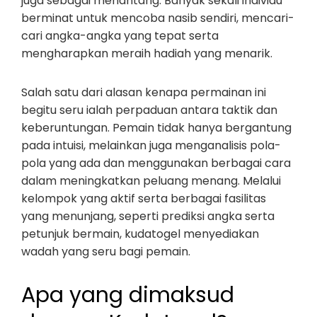
juga sebagai menantang. Banyak sekali individu
berminat untuk mencoba nasib sendiri, mencari-
cari angka-angka yang tepat serta
mengharapkan meraih hadiah yang menarik.
Salah satu dari alasan kenapa permainan ini
begitu seru ialah perpaduan antara taktik dan
keberuntungan. Pemain tidak hanya bergantung
pada intuisi, melainkan juga menganalisis pola-
pola yang ada dan menggunakan berbagai cara
dalam meningkatkan peluang menang. Melalui
kelompok yang aktif serta berbagai fasilitas
yang menunjang, seperti prediksi angka serta
petunjuk bermain, kudatogel menyediakan
wadah yang seru bagi pemain.
Apa yang dimaksud