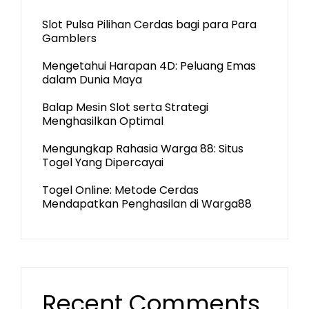
Slot Pulsa Pilihan Cerdas bagi para Para
Gamblers
Mengetahui Harapan 4D: Peluang Emas
dalam Dunia Maya
Balap Mesin Slot serta Strategi
Menghasilkan Optimal
Mengungkap Rahasia Warga 88: Situs
Togel Yang Dipercayai
Togel Online: Metode Cerdas
Mendapatkan Penghasilan di Warga88
Recent Comments