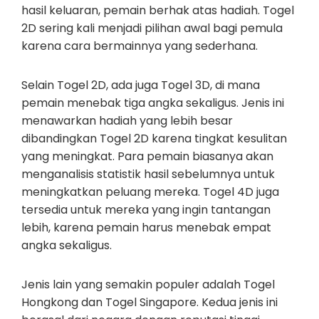
hasil keluaran, pemain berhak atas hadiah. Togel
2D sering kali menjadi pilihan awal bagi pemula
karena cara bermainnya yang sederhana.
Selain Togel 2D, ada juga Togel 3D, di mana
pemain menebak tiga angka sekaligus. Jenis ini
menawarkan hadiah yang lebih besar
dibandingkan Togel 2D karena tingkat kesulitan
yang meningkat. Para pemain biasanya akan
menganalisis statistik hasil sebelumnya untuk
meningkatkan peluang mereka. Togel 4D juga
tersedia untuk mereka yang ingin tantangan
lebih, karena pemain harus menebak empat
angka sekaligus.
Jenis lain yang semakin populer adalah Togel
Hongkong dan Togel Singapore. Kedua jenis ini