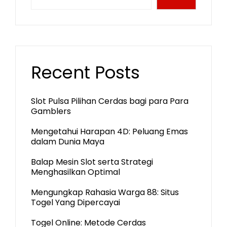
Recent Posts
Slot Pulsa Pilihan Cerdas bagi para Para
Gamblers
Mengetahui Harapan 4D: Peluang Emas
dalam Dunia Maya
Balap Mesin Slot serta Strategi
Menghasilkan Optimal
Mengungkap Rahasia Warga 88: Situs
Togel Yang Dipercayai
Togel Online: Metode Cerdas