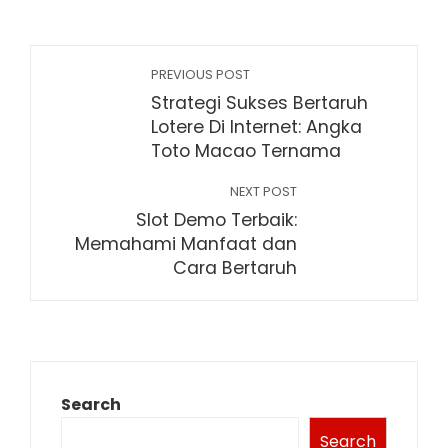
PREVIOUS POST
Strategi Sukses Bertaruh
Lotere Di Internet: Angka
Toto Macao Ternama
NEXT POST
Slot Demo Terbaik:
Memahami Manfaat dan
Cara Bertaruh
Search
Search