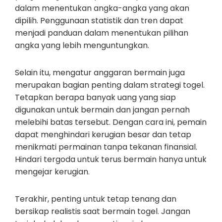
dalam menentukan angka-angka yang akan
dipilih. Penggunaan statistik dan tren dapat
menjadi panduan dalam menentukan pilihan
angka yang lebih menguntungkan.
Selain itu, mengatur anggaran bermain juga
merupakan bagian penting dalam strategi togel.
Tetapkan berapa banyak uang yang siap
digunakan untuk bermain dan jangan pernah
melebihi batas tersebut. Dengan cara ini, pemain
dapat menghindari kerugian besar dan tetap
menikmati permainan tanpa tekanan finansial.
Hindari tergoda untuk terus bermain hanya untuk
mengejar kerugian.
Terakhir, penting untuk tetap tenang dan
bersikap realistis saat bermain togel. Jangan