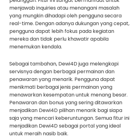
pelanggan. Fitur ini sangat bermanfaat untuk
menjawab inquiries atau menangani masalah
yang mungkin dihadapi oleh pengguna secara
real-time. Dengan adanya dukungan yang cepat,
pengguna dapat lebih fokus pada kegiatan
mereka dan tidak perlu khawatir apabila
menemukan kendala.
Sebagai tambahan, Dewi4D juga melengkapi
servisnya dengan berbagai permainan dan
penawaran yang menarik. Pengguna dapat
menikmati berbagai jenis permainan yang
menawarkan kesempatan untuk menang besar.
Penawaran dan bonus yang sering ditawarkan
menjadikan Dewi4D pilihan menarik bagi siapa
saja yang mencari keberuntungan. Semua fitur ini
menjadikan Dewi4D sebagai portal yang ideal
untuk meraih nasib baik.