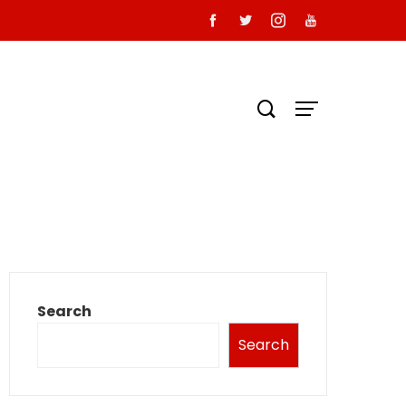
Search
Search