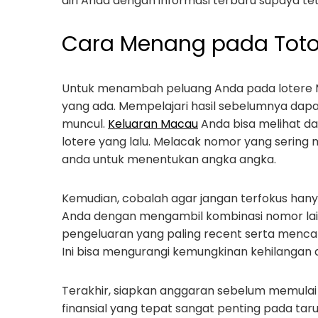
diri Anda dengan informasi terbaru supaya te
Cara Menang pada Tot
Untuk menambah peluang Anda pada lotere M
yang ada. Mempelajari hasil sebelumnya d
muncul.
Keluaran Macau
Anda bisa melihat da
lotere yang lalu. Melacak nomor yang sering
anda untuk menentukan angka angka.
Kemudian, cobalah agar jangan terfokus hany
Anda dengan mengambil kombinasi nomor lain
pengeluaran yang paling recent serta menc
Ini bisa mengurangi kemungkinan kehilanga
Terakhir, siapkan anggaran sebelum memulai 
finansial yang tepat sangat penting pada ta