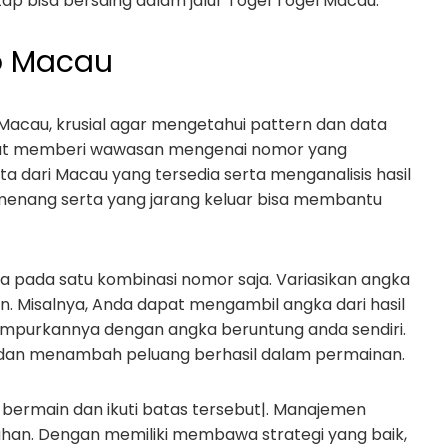
tap bisa bersaing dalam jalur Togel Togel Macau.
o Macau
acau, krusial agar mengetahui pattern dan data
apat memberi wawasan mengenai nomor yang
ta dari Macau yang tersedia serta menganalisis hasil
 menang serta yang jarang keluar bisa membantu
a pada satu kombinasi nomor saja. Variasikan angka
. Misalnya, Anda dapat mengambil angka dari hasil
ampurkannya dengan angka beruntung anda sendiri.
n dan menambah peluang berhasil dalam permainan.
bermain dan ikuti batas tersebut|. Manajemen
ruhan. Dengan memiliki membawa strategi yang baik,