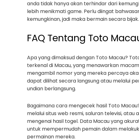
anda tidak hanya akan terhindar dari kemungki
lebih menikmati game. Perlu diingat bahwas
kemungkinan, jadi maka bermain secara bijak.
FAQ Tentang Toto Maca
Apa yang dimaksud dengan Toto Macau? Toto 
terkenal di Macau, yang menawarkan maca
mengambil nomor yang mereka percaya akan m
dapat dilihat secara langsung atau melalui pe
undian berlangsung.
Bagaimana cara mengecek hasil Toto Macau? 
melalui situs web resmi, saluran televisi, ata
mengenai hasil togel. Data Macau yang akurat
untuk mempermudah pemain dalam melakuka
permainan mereka.