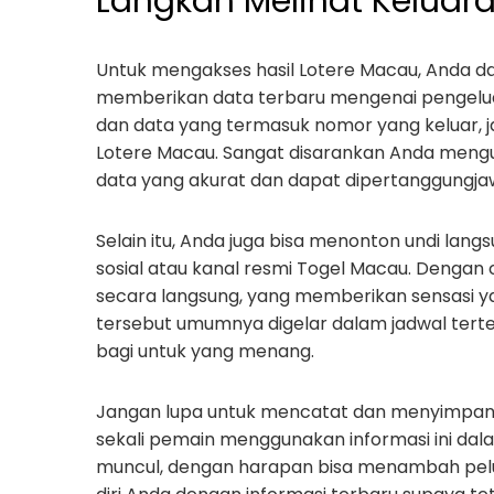
Langkah Melihat Keluar
Untuk mengakses hasil Lotere Macau, Anda 
memberikan data terbaru mengenai pengeluaran
dan data yang termasuk nomor yang keluar, j
Lotere Macau. Sangat disarankan Anda meng
data yang akurat dan dapat dipertanggungj
Selain itu, Anda juga bisa menonton undi lan
sosial atau kanal resmi Togel Macau. Dengan
secara langsung, yang memberikan sensasi y
tersebut umumnya digelar dalam jadwal ter
bagi untuk yang menang.
Jangan lupa untuk mencatat dan menyimpan h
sekali pemain menggunakan informasi ini dal
muncul, dengan harapan bisa menambah pelua