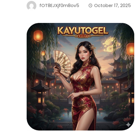
fOT8EJXjf0m8ov5
October 17, 2025