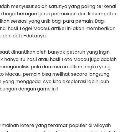
sudah menyusut salah satunya yang paling terkenal
berbagai beragam jenis permainan dan kesempatan
n sensasi yang unik bagi para pemain. Bagi
ai hasil Togel Macau, artikel ini akan memberikan
u dan data-datanya.
saat dinantikan oleh banyak petaruh yang ingin
anya itu hasil atau hasil Toto Macau juga adalah
menganalisis pola dan meramalkan angka yang
oto Macau, pemain bisa melihat secara langsung
yang menggoda. Ayo kita eksplorasi lebih jauh
bungan dengan game ini!
rmainan lotere yang teramat populer di wilayah