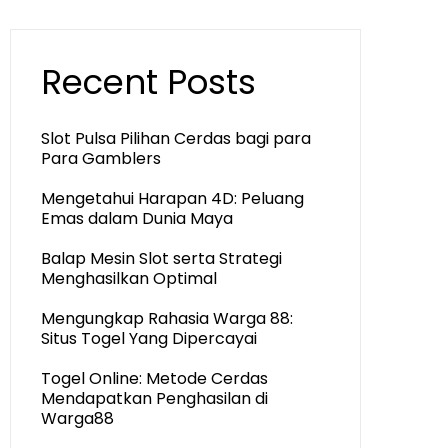
Recent Posts
Slot Pulsa Pilihan Cerdas bagi para
Para Gamblers
Mengetahui Harapan 4D: Peluang
Emas dalam Dunia Maya
Balap Mesin Slot serta Strategi
Menghasilkan Optimal
Mengungkap Rahasia Warga 88:
Situs Togel Yang Dipercayai
Togel Online: Metode Cerdas
Mendapatkan Penghasilan di
Warga88