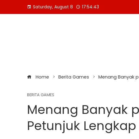
Skip
Saturday, August 8
17:54:44
to
content
Home
Berita Games
Menang Banyak pa
BERITA GAMES
Menang Banyak p
Petunjuk Lengkap