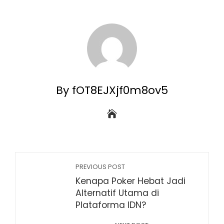
By fOT8EJXjf0m8ov5
PREVIOUS POST
Kenapa Poker Hebat Jadi
Alternatif Utama di
Plataforma IDN?