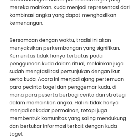
mereka mainkan. Kuda menjadi representasi dari
kombinasi angka yang dapat menghasilkan
kemenangan.
Bersamaan dengan waktu, tradisi ini akan
menyaksikan perkembangan yang signifikan.
Komunitas tidak hanya terbatas pada
penggunaan kuda dalam ritual, melainkan juga
sudah mengfasilitasi pertunjukan dengan ikut
serta kuda. Acara ini menjadi ajang pertemuan
para pecinta togel dan penggemar kuda, di
mana para peserta berbagi cerita dan strategi
dalam memainkan angka. Hal ini tidak hanya
menjadi sekadar permainan, tetapi juga
membentuk komunitas yang saling mendukung
dan bertukar informasi terkait dengan kuda
togel.