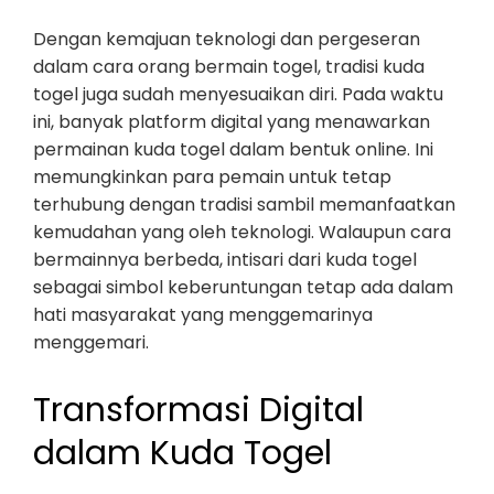
Dengan kemajuan teknologi dan pergeseran
dalam cara orang bermain togel, tradisi kuda
togel juga sudah menyesuaikan diri. Pada waktu
ini, banyak platform digital yang menawarkan
permainan kuda togel dalam bentuk online. Ini
memungkinkan para pemain untuk tetap
terhubung dengan tradisi sambil memanfaatkan
kemudahan yang oleh teknologi. Walaupun cara
bermainnya berbeda, intisari dari kuda togel
sebagai simbol keberuntungan tetap ada dalam
hati masyarakat yang menggemarinya
menggemari.
Transformasi Digital
dalam Kuda Togel