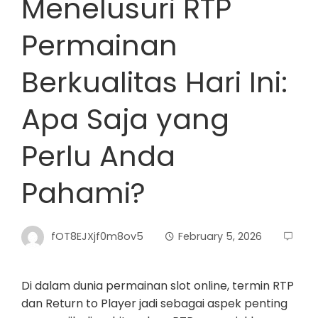
Menelusuri RTP
Permainan
Berkualitas Hari Ini:
Apa Saja yang
Perlu Anda
Pahami?
fOT8EJXjf0m8ov5
February 5, 2026
Di dalam dunia permainan slot online, termin RTP
dan Return to Player jadi sebagai aspek penting