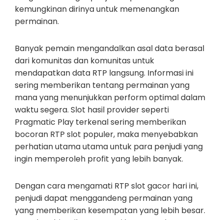
kemungkinan dirinya untuk memenangkan
permainan.
Banyak pemain mengandalkan asal data berasal
dari komunitas dan komunitas untuk
mendapatkan data RTP langsung. Informasi ini
sering memberikan tentang permainan yang
mana yang menunjukkan perform optimal dalam
waktu segera. Slot hasil provider seperti
Pragmatic Play terkenal sering memberikan
bocoran RTP slot populer, maka menyebabkan
perhatian utama utama untuk para penjudi yang
ingin memperoleh profit yang lebih banyak.
Dengan cara mengamati RTP slot gacor hari ini,
penjudi dapat menggandeng permainan yang
yang memberikan kesempatan yang lebih besar.