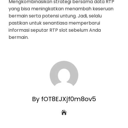
Mengkombinasikan strategi bersama data RTP
yang bisa meningkatkan menambah keseruan
bermain serta potensi untung. Jadi, selalu
pastikan untuk senantiasa memperbarui
informasi seputar RTP slot sebelum Anda
bermain.
By fOT8EJXjf0m8ov5