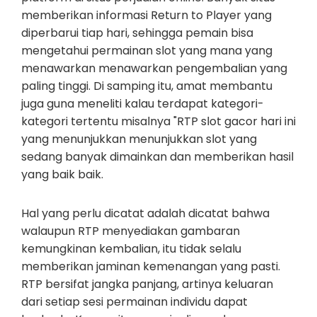
memberikan informasi Return to Player yang
diperbarui tiap hari, sehingga pemain bisa
mengetahui permainan slot yang mana yang
menawarkan menawarkan pengembalian yang
paling tinggi. Di samping itu, amat membantu
juga guna meneliti kalau terdapat kategori-
kategori tertentu misalnya "RTP slot gacor hari ini
yang menunjukkan menunjukkan slot yang
sedang banyak dimainkan dan memberikan hasil
yang baik baik.
Hal yang perlu dicatat adalah dicatat bahwa
walaupun RTP menyediakan gambaran
kemungkinan kembalian, itu tidak selalu
memberikan jaminan kemenangan yang pasti.
RTP bersifat jangka panjang, artinya keluaran
dari setiap sesi permainan individu dapat