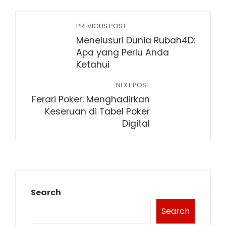
PREVIOUS POST
Menelusuri Dunia Rubah4D:
Apa yang Perlu Anda
Ketahui
NEXT POST
Ferari Poker: Menghadirkan
Keseruan di Tabel Poker
Digital
Search
Search