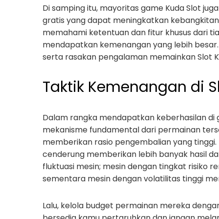
Di samping itu, mayoritas game Kuda Slot jug
gratis yang dapat meningkatkan kebangkitan
memahami ketentuan dan fitur khusus dari tia
mendapatkan kemenangan yang lebih besar. 
serta rasakan pengalaman memainkan Slot K
Taktik Kemenangan di S
Dalam rangka mendapatkan keberhasilan di g
mekanisme fundamental dari permainan ters
memberikan rasio pengembalian yang tinggi. 
cenderung memberikan lebih banyak hasil dal
fluktuasi mesin; mesin dengan tingkat risik
sementara mesin dengan volatilitas tinggi me
Lalu, kelola budget permainan mereka deng
bersedia kamu pertaruhkan dan jangan melampa