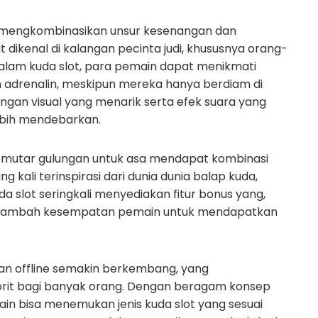
 mengkombinasikan unsur kesenangan dan
 dikenal di kalangan pecinta judi, khususnya orang-
alam kuda slot, para pemain dapat menikmati
 adrenalin, meskipun mereka hanya berdiam di
dengan visual yang menarik serta efek suara yang
bih mendebarkan.
emutar gulungan untuk asa mendapat kombinasi
g kali terinspirasi dari dunia dunia balap kuda,
kuda slot seringkali menyediakan fitur bonus yang,
 menambah kesempatan pemain untuk mendapatkan
g dan offline semakin berkembang, yang
vorit bagi banyak orang. Dengan beragam konsep
n bisa menemukan jenis kuda slot yang sesuai