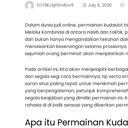
fOT8EJXjf0m8ov5
July 5, 2026
Dalam dunia judi online, permainan kudaslot t
Melalui kombinasi di antara nasib dan takti
dan bukan hanya mengandalkan tekanan dal
menawarkan kesenangan selama prosesnya. K
sejumlah orang berminat akan menjalankan na
Pada artikel ini, kita akan menjelajahi berba
dari segala segi cara bermainnya, tip serta
saran situs paling tepat untuk menikmati per
yang berpengalaman, petunjuk komprehensi
segala keajaiban yang dimiliki permainan ini.
rahasia di di balik sensasi yang diberikan perma
Apa itu Permainan Kuda