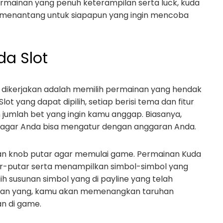
permainan yang penuh keterampilan serta luck, kuda
 menantang untuk siapapun yang ingin mencoba
a Slot
g dikerjakan adalah memilih permainan yang hendak
t yang dapat dipilih, setiap berisi tema dan fitur
 jumlah bet yang ingin kamu anggap. Biasanya,
 agar Anda bisa mengatur dengan anggaran Anda.
 knob putar agar memulai game. Permainan Kuda
r-putar serta menampilkan simbol-simbol yang
 susunan simbol yang di payline yang telah
sunan yang, kamu akan memenangkan taruhan
n di game.