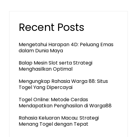
Recent Posts
Mengetahui Harapan 4D: Peluang Emas
dalam Dunia Maya
Balap Mesin Slot serta Strategi
Menghasilkan Optimal
Mengungkap Rahasia Warga 88: Situs
Togel Yang Dipercayai
Togel Online: Metode Cerdas
Mendapatkan Penghasilan di Warga88
Rahasia Keluaran Macau: Strategi
Menang Togel dengan Tepat