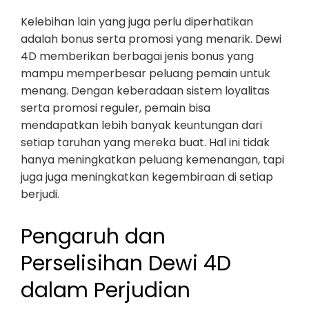
Kelebihan lain yang juga perlu diperhatikan
adalah bonus serta promosi yang menarik. Dewi
4D memberikan berbagai jenis bonus yang
mampu memperbesar peluang pemain untuk
menang. Dengan keberadaan sistem loyalitas
serta promosi reguler, pemain bisa
mendapatkan lebih banyak keuntungan dari
setiap taruhan yang mereka buat. Hal ini tidak
hanya meningkatkan peluang kemenangan, tapi
juga juga meningkatkan kegembiraan di setiap
berjudi.
Pengaruh dan
Perselisihan Dewi 4D
dalam Perjudian