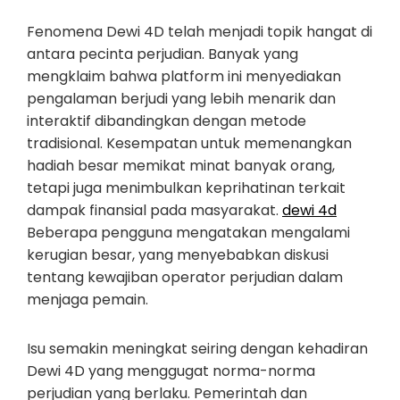
Fenomena Dewi 4D telah menjadi topik hangat di
antara pecinta perjudian. Banyak yang
mengklaim bahwa platform ini menyediakan
pengalaman berjudi yang lebih menarik dan
interaktif dibandingkan dengan metode
tradisional. Kesempatan untuk memenangkan
hadiah besar memikat minat banyak orang,
tetapi juga menimbulkan keprihatinan terkait
dampak finansial pada masyarakat.
dewi 4d
Beberapa pengguna mengatakan mengalami
kerugian besar, yang menyebabkan diskusi
tentang kewajiban operator perjudian dalam
menjaga pemain.
Isu semakin meningkat seiring dengan kehadiran
Dewi 4D yang menggugat norma-norma
perjudian yang berlaku. Pemerintah dan