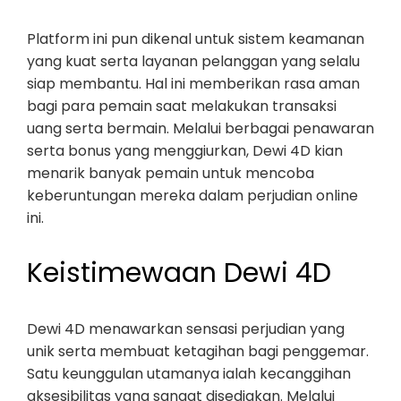
Platform ini pun dikenal untuk sistem keamanan
yang kuat serta layanan pelanggan yang selalu
siap membantu. Hal ini memberikan rasa aman
bagi para pemain saat melakukan transaksi
uang serta bermain. Melalui berbagai penawaran
serta bonus yang menggiurkan, Dewi 4D kian
menarik banyak pemain untuk mencoba
keberuntungan mereka dalam perjudian online
ini.
Keistimewaan Dewi 4D
Dewi 4D menawarkan sensasi perjudian yang
unik serta membuat ketagihan bagi penggemar.
Satu keunggulan utamanya ialah kecanggihan
aksesibilitas yang sangat disediakan. Melalui