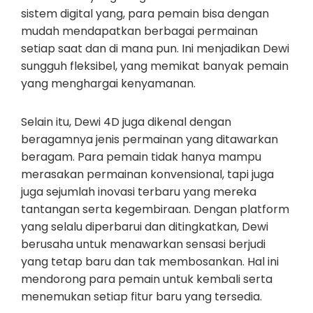
sistem digital yang, para pemain bisa dengan
mudah mendapatkan berbagai permainan
setiap saat dan di mana pun. Ini menjadikan Dewi
sungguh fleksibel, yang memikat banyak pemain
yang menghargai kenyamanan.
Selain itu, Dewi 4D juga dikenal dengan
beragamnya jenis permainan yang ditawarkan
beragam. Para pemain tidak hanya mampu
merasakan permainan konvensional, tapi juga
juga sejumlah inovasi terbaru yang mereka
tantangan serta kegembiraan. Dengan platform
yang selalu diperbarui dan ditingkatkan, Dewi
berusaha untuk menawarkan sensasi berjudi
yang tetap baru dan tak membosankan. Hal ini
mendorong para pemain untuk kembali serta
menemukan setiap fitur baru yang tersedia.