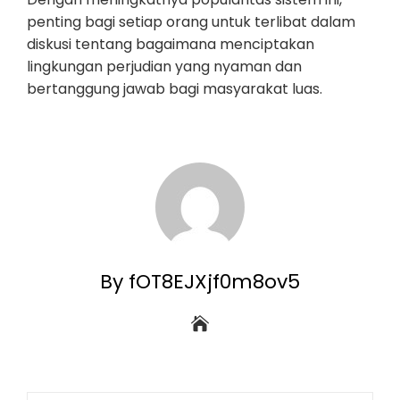
penting bagi setiap orang untuk terlibat dalam
diskusi tentang bagaimana menciptakan
lingkungan perjudian yang nyaman dan
bertanggung jawab bagi masyarakat luas.
By fOT8EJXjf0m8ov5