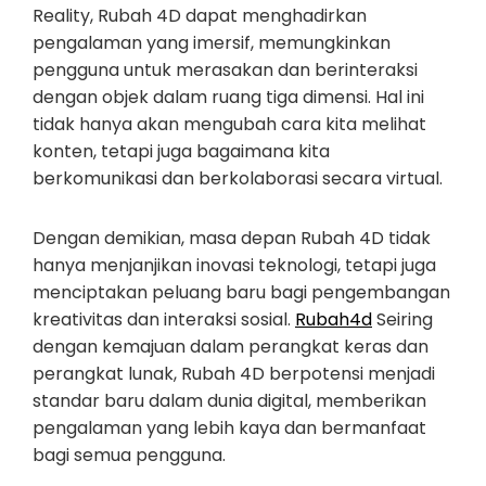
Reality, Rubah 4D dapat menghadirkan
pengalaman yang imersif, memungkinkan
pengguna untuk merasakan dan berinteraksi
dengan objek dalam ruang tiga dimensi. Hal ini
tidak hanya akan mengubah cara kita melihat
konten, tetapi juga bagaimana kita
berkomunikasi dan berkolaborasi secara virtual.
Dengan demikian, masa depan Rubah 4D tidak
hanya menjanjikan inovasi teknologi, tetapi juga
menciptakan peluang baru bagi pengembangan
kreativitas dan interaksi sosial.
Rubah4d
Seiring
dengan kemajuan dalam perangkat keras dan
perangkat lunak, Rubah 4D berpotensi menjadi
standar baru dalam dunia digital, memberikan
pengalaman yang lebih kaya dan bermanfaat
bagi semua pengguna.