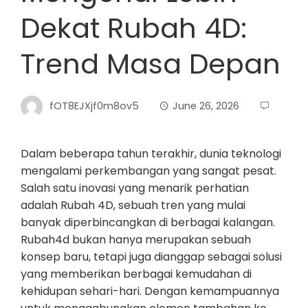
Dekat Rubah 4D:
Trend Masa Depan
fOT8EJXjf0m8ov5
June 26, 2026
Dalam beberapa tahun terakhir, dunia teknologi
mengalami perkembangan yang sangat pesat.
Salah satu inovasi yang menarik perhatian
adalah Rubah 4D, sebuah tren yang mulai
banyak diperbincangkan di berbagai kalangan.
Rubah4d bukan hanya merupakan sebuah
konsep baru, tetapi juga dianggap sebagai solusi
yang memberikan berbagai kemudahan di
kehidupan sehari-hari. Dengan kemampuannya