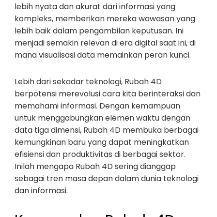
lebih nyata dan akurat dari informasi yang
kompleks, memberikan mereka wawasan yang
lebih baik dalam pengambilan keputusan. Ini
menjadi semakin relevan di era digital saat ini, di
mana visualisasi data memainkan peran kunci.
Lebih dari sekadar teknologi, Rubah 4D
berpotensi merevolusi cara kita berinteraksi dan
memahami informasi. Dengan kemampuan
untuk menggabungkan elemen waktu dengan
data tiga dimensi, Rubah 4D membuka berbagai
kemungkinan baru yang dapat meningkatkan
efisiensi dan produktivitas di berbagai sektor.
Inilah mengapa Rubah 4D sering dianggap
sebagai tren masa depan dalam dunia teknologi
dan informasi.