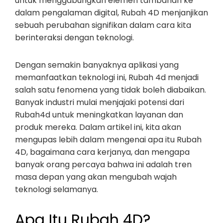
untuk menggabungkan elemen tambahan ke
dalam pengalaman digital, Rubah 4D menjanjikan
sebuah perubahan signifikan dalam cara kita
berinteraksi dengan teknologi.
Dengan semakin banyaknya aplikasi yang
memanfaatkan teknologi ini, Rubah 4d menjadi
salah satu fenomena yang tidak boleh diabaikan.
Banyak industri mulai menjajaki potensi dari
Rubah4d untuk meningkatkan layanan dan
produk mereka. Dalam artikel ini, kita akan
mengupas lebih dalam mengenai apa itu Rubah
4D, bagaimana cara kerjanya, dan mengapa
banyak orang percaya bahwa ini adalah tren
masa depan yang akan mengubah wajah
teknologi selamanya.
Apa Itu Rubah 4D?