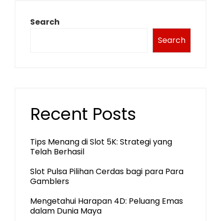
Search
Search
Recent Posts
Tips Menang di Slot 5K: Strategi yang
Telah Berhasil
Slot Pulsa Pilihan Cerdas bagi para Para
Gamblers
Mengetahui Harapan 4D: Peluang Emas
dalam Dunia Maya