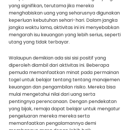
yang signifikan, terutama jika mereka
menghabiskan uang yang seharusnya digunakan
keperluan kebutuhan sehari-hari. Dalam jangka
jangka waktu lama, aktivitas ini ini menyebabkan
mengarah isu keuangan yang lebih serius, seperti
utang yang tidak terbayar.
Walaupun demikian ada sisi sisi positif yang
diperoleh diambil dari aktivitas ini. Beberapa
pemuda memanfaatkan minat pada permainan
togel untuk belajar tentang tentang manajemen
keuangan dan pengambilan risiko. Mereka bisa
mulai mengetahui nilai dari uang serta
pentingnya perencanaan. Dengan pendekatan
yang bijak, remaja dapat belajar untuk mengatur
pengeluaran mereka mereka serta
memanfaatkan pengalamannya demi