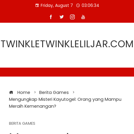
Skip
Friday, August 7
03:06:34
to
content
TWINKLETWINKLELILJAR.COM
Home
Berita Games
Mengungkap Misteri Kayutogel: Orang yang Mampu
Meraih Kemenangan?
BERITA GAMES