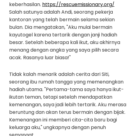
keberhasilan.
https://rescuemissionary.org/
Salah satunya adalah Andi, seorang pekerja
kantoran yang telah bermain selama sekian
bulan. Dia mengatakan, "Aku mulai bermain
kayutogel karena tertarik dengan janji hadiah
besar. Setelah beberapa kali ikut, aku akhirnya
menang dengan angka yang saya pilih secara
acak. Rasanya luar biasa!"
Tidak kalah menarik adalah cerita dari Siti,
seorang ibu rumah tangga yang memenangkan
hadiah utama. "Pertama-tama saya hanya ikut-
ikutan teman, tetapi setelah mendapatkan
kemenangan, saya jadi lebih tertarik. Aku merasa
beruntung dan akan terus bermain dengan bijak.
Kemenangan ini memberi cita-cita baru bagi
keluarga aku," ungkapnya dengan penuh
semangat.