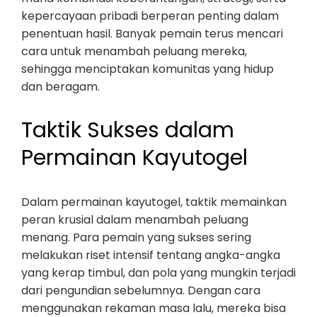
kepercayaan pribadi berperan penting dalam
penentuan hasil. Banyak pemain terus mencari
cara untuk menambah peluang mereka,
sehingga menciptakan komunitas yang hidup
dan beragam.
Taktik Sukses dalam
Permainan Kayutogel
Dalam permainan kayutogel, taktik memainkan
peran krusial dalam menambah peluang
menang. Para pemain yang sukses sering
melakukan riset intensif tentang angka-angka
yang kerap timbul, dan pola yang mungkin terjadi
dari pengundian sebelumnya. Dengan cara
menggunakan rekaman masa lalu, mereka bisa