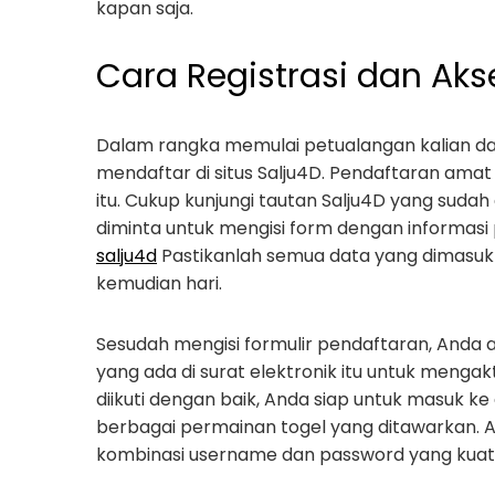
kapan saja.
Cara Registrasi dan Aks
Dalam rangka memulai petualangan kalian dal
mendaftar di situs Salju4D. Pendaftaran amat 
itu. Cukup kunjungi tautan Salju4D yang sudah
diminta untuk mengisi form dengan informasi 
salju4d
Pastikanlah semua data yang dimasukk
kemudian hari.
Sesudah mengisi formulir pendaftaran, Anda ak
yang ada di surat elektronik itu untuk mengak
diikuti dengan baik, Anda siap untuk masuk ke
berbagai permainan togel yang ditawarkan.
kombinasi username dan password yang kuat