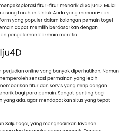
mengeksplorasi fitur-fitur menarik di Salju4D. Mulai
emasang taruhan. Untuk Anda yang mencari-cari
latform yang populer dalam kalangan pemain togel
 pemain dapat memilih berdasarkan dengan
kan pengalaman bermain mereka.
lju4D
dah perjudian online yang banyak diperhatikan. Namun,
k memperoleh sensasi permainan yang lebih
emberikan fitur dan servis yang mirip dengan
enarik bagi para pemain. Sangat penting bagi
n yang ada, agar mendapatkan situs yang tepat
alah SaljuTogel, yang menghadirkan layanan
gguna dan beraneka game menarik. Dengan