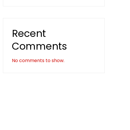
Recent
Comments
No comments to show.