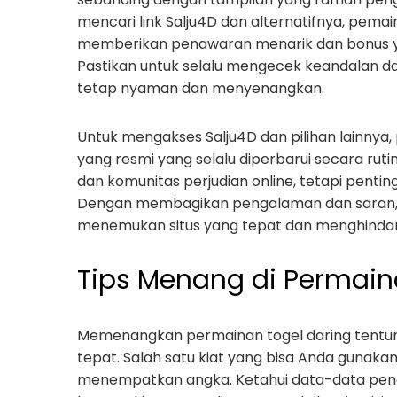
mencari link Salju4D dan alternatifnya, pem
memberikan penawaran menarik dan bonus 
Pastikan untuk selalu mengecek keandalan dar
tetap nyaman dan menyenangkan.
Untuk mengakses Salju4D dan pilihan lainnya
yang resmi yang selalu diperbarui secara rut
dan komunitas perjudian online, tetapi pent
Dengan membagikan pengalaman dan saran,
menemukan situs yang tepat dan menghindari
Tips Menang di Permain
Memenangkan permainan togel daring tentu
tepat. Salah satu kiat yang bisa Anda gunak
menempatkan angka. Ketahui data-data peng