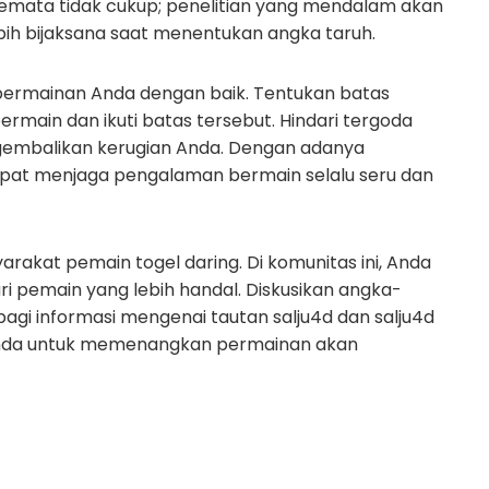
semata tidak cukup; penelitian yang mendalam akan
h bijaksana saat menentukan angka taruh.
 permainan Anda dengan baik. Tentukan batas
rmain dan ikuti batas tersebut. Hindari tergoda
gembalikan kerugian Anda. Dengan adanya
pat menjaga pengalaman bermain selalu seru dan
akat pemain togel daring. Di komunitas ini, Anda
i pemain yang lebih handal. Diskusikan angka-
agi informasi mengenai tautan salju4d dan salju4d
n Anda untuk memenangkan permainan akan