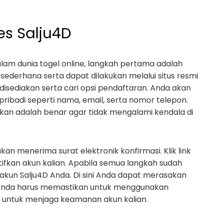
es Salju4D
am dunia togel online, langkah pertama adalah
sederhana serta dapat dilakukan melalui situs resmi
 disediakan serta cari opsi pendaftaran. Anda akan
pribadi seperti nama, email, serta nomor telepon.
an adalah benar agar tidak mengalami kendala di
an menerima surat elektronik konfirmasi. Klik link
tifkan akun kalian. Apabila semua langkah sudah
 akun Salju4D Anda. Di sini Anda dapat merasakan
 Anda harus memastikan untuk menggunakan
 untuk menjaga keamanan akun kalian.