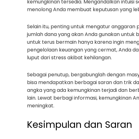
kemungkinan tersedia. Mengandalkan intuisi 
menolong Anda membuat keputusan yang lebi
Selain itu, penting untuk mengatur anggaran
jumlah dana yang akan Anda gunakan untuk be
untuk terus bermain hanya karena ingin men
pengelolaan keuangan yang cermat, Anda da
luput dari stress akibat kehilangan.
Sebagai penutup, bergabunglah dengan masyar
bisa mendapatkan berbagai saran dan trik dar
angka yang ada kemungkinan terjadi dan berb
lain. Lewat berbagi informasi, kemungkina
meningkat.
Kesimpulan dan Saran