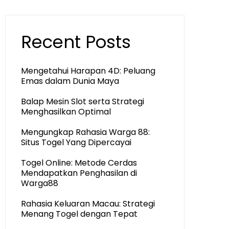
Recent Posts
Mengetahui Harapan 4D: Peluang
Emas dalam Dunia Maya
Balap Mesin Slot serta Strategi
Menghasilkan Optimal
Mengungkap Rahasia Warga 88:
Situs Togel Yang Dipercayai
Togel Online: Metode Cerdas
Mendapatkan Penghasilan di
Warga88
Rahasia Keluaran Macau: Strategi
Menang Togel dengan Tepat