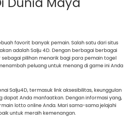
i Dunia Maya
ebuah favorit banyak pemain. Salah satu dari situs
akan adalah Salju 4D. Dengan berbagai berbagai
r sebagai pilihan menarik bagi para pemain togel
 menambah peluang untuk menang di game ini Anda
ai Salju4D, termasuk link aksesibilitas, keunggulan
 yang dapat Anda manfaatkan. Dengan informasi yang,
in lotto online Anda. Mari sama-sama jelajahi
erbaik untuk meraih kemenangan.