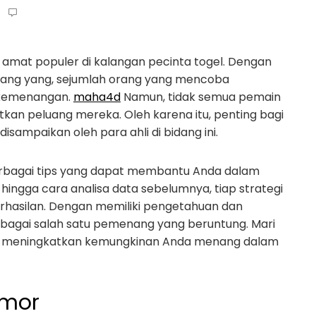
 amat populer di kalangan pecinta togel. Dengan
ang yang, sejumlah orang yang mencoba
 kemenangan.
maha4d
Namun, tidak semua pemain
n peluang mereka. Oleh karena itu, penting bagi
isampaikan oleh para ahli di bidang ini.
berbagai tips yang dapat membantu Anda dalam
hingga cara analisa data sebelumnya, tiap strategi
hasilan. Dengan memiliki pengetahuan dan
ebagai salah satu pemenang yang beruntung. Mari
angka meningkatkan kemungkinan Anda menang dalam
omor