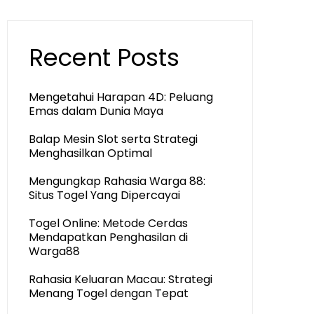
Recent Posts
Mengetahui Harapan 4D: Peluang
Emas dalam Dunia Maya
Balap Mesin Slot serta Strategi
Menghasilkan Optimal
Mengungkap Rahasia Warga 88:
Situs Togel Yang Dipercayai
Togel Online: Metode Cerdas
Mendapatkan Penghasilan di
Warga88
Rahasia Keluaran Macau: Strategi
Menang Togel dengan Tepat