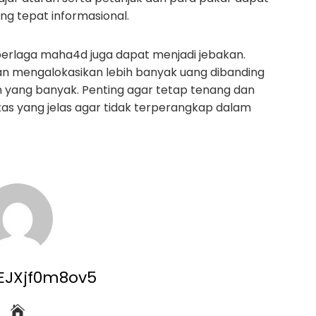
 tepat informasional.
 berlaga maha4d juga dapat menjadi jebakan.
n mengalokasikan lebih banyak uang dibanding
n yang banyak. Penting agar tetap tenang dan
tas yang jelas agar tidak terperangkap dalam
8EJXjf0m8ov5