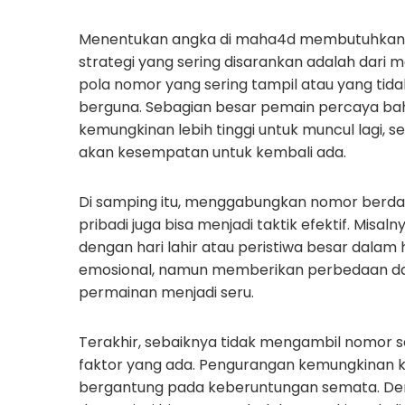
Menentukan angka di maha4d membutuhkan pen
strategi yang sering disarankan adalah dari
pola nomor yang sering tampil atau yang tida
berguna. Sebagian besar pemain percaya ba
kemungkinan lebih tinggi untuk muncul lagi, 
akan kesempatan untuk kembali ada.
Di samping itu, menggabungkan nomor berda
pribadi juga bisa menjadi taktik efektif. Mis
dengan hari lahir atau peristiwa besar dalam
emosional, namun memberikan perbedaan d
permainan menjadi seru.
Terakhir, sebaiknya tidak mengambil nomor
faktor yang ada. Pengurangan kemungkinan 
bergantung pada keberuntungan semata. Deng