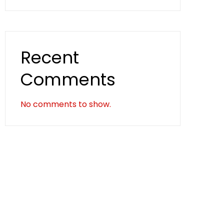
Recent
Comments
No comments to show.