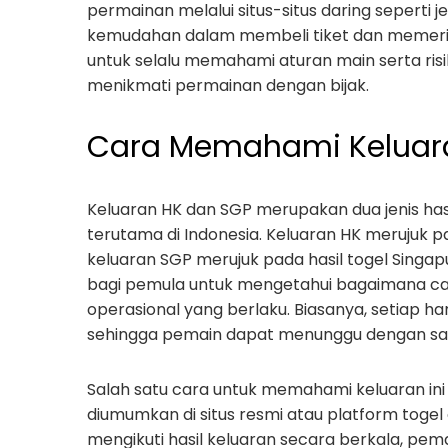
permainan melalui situs-situs daring seperti j
kemudahan dalam membeli tiket dan memeriks
untuk selalu memahami aturan main serta risi
menikmati permainan dengan bijak.
Cara Memahami Keluar
Keluaran HK dan SGP merupakan dua jenis hasi
terutama di Indonesia. Keluaran HK merujuk 
keluaran SGP merujuk pada hasil togel Singap
bagi pemula untuk mengetahui bagaimana car
operasional yang berlaku. Biasanya, setiap h
sehingga pemain dapat menunggu dengan sab
Salah satu cara untuk memahami keluaran ini
diumumkan di situs resmi atau platform togel o
mengikuti hasil keluaran secara berkala, pe