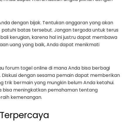
 Anda dengan bijak. Tentukan anggaran yang akan
 patuhi batas tersebut. Jangan tergoda untuk terus
li kerugian, karena hal ini justru dapat membawa
aan uang yang baik, Anda dapat menikmati
u forum togel online di mana Anda bisa berbagi
n. Diskusi dengan sesama pemain dapat memberikan
g trik bermain yang mungkin belum Anda ketahui.
da bisa meningkatkan pemahaman tentang
meraih kemenangan.
l Terpercaya