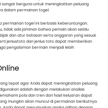
ni sangat berguna untuk meningkatkan peluang
ya dalam permainan togel.
wa permainan togel ini berbasis keberuntungan.
u, tidak ada jaminan bahwa pemain akan selalu
ijak dan atur batasan serta anggaran yang sesuai.
ti jeniustoto dan jenius toto dapat memberikan
ngga pengalaman bermain menjadi lebih
Online
 yang tepat agar Anda dapat meningkatkan peluang
digunakan adalah dengan melakukan analisis
mahami pola dan tren dari hasil keluaran dapat
g mungkin akan muncul di permainan berikutnya.
is, Anda dapat merumuskan angka pilihan dengan