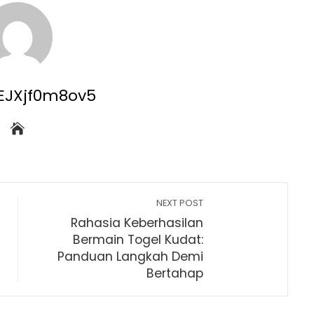
8EJXjf0m8ov5
NEXT POST
Rahasia Keberhasilan
Bermain Togel Kudat:
Panduan Langkah Demi
Bertahap