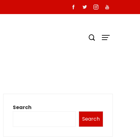
Search
Search