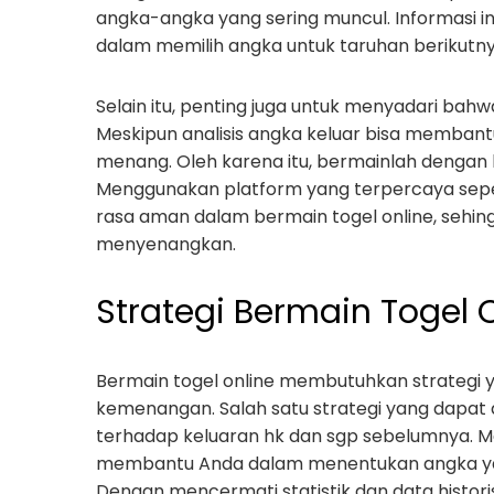
angka-angka yang sering muncul. Informasi i
dalam memilih angka untuk taruhan berikutn
Selain itu, penting juga untuk menyadari bah
Meskipun analisis angka keluar bisa membant
menang. Oleh karena itu, bermainlah dengan b
Menggunakan platform yang terpercaya seper
rasa aman dalam bermain togel online, sehi
menyenangkan.
Strategi Bermain Togel 
Bermain togel online membutuhkan strategi
kemenangan. Salah satu strategi yang dapat 
terhadap keluaran hk dan sgp sebelumnya. Me
membantu Anda dalam menentukan angka yan
Dengan mencermati statistik dan data histor