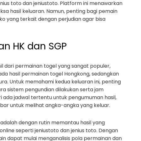
enius toto dan jeniustoto. Platform ini menawarkan
a hasil keluaran. Namun, penting bagi pemain
ko yang terkait dengan perjudian agar bisa
an HK dan SGP
l dari permainan togel yang sangat populer,
pada hasil permainan togel Hongkong, sedangkan
ura. Untuk memahami kedua keluaran ini, penting
a sistem pengundian dilakukan serta jam
ari ada jadwal tertentu untuk pengumuman hasil,
ar untuk melihat angka-angka yang keluar.
 adalah dengan rutin memantau hasil yang
nline seperti jeniustoto dan jenius toto. Dengan
main dapat mulai menganalisis pola permainan dan