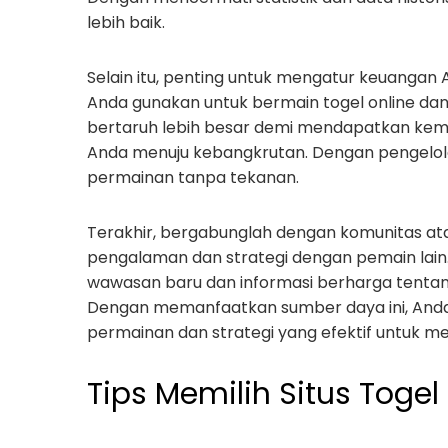
lebih baik.
Selain itu, penting untuk mengatur keuangan
Anda gunakan untuk bermain togel online dan
bertaruh lebih besar demi mendapatkan kemba
Anda menuju kebangkrutan. Dengan pengelol
permainan tanpa tekanan.
Terakhir, bergabunglah dengan komunitas ata
pengalaman dan strategi dengan pemain lai
wawasan baru dan informasi berharga tentan
Dengan memanfaatkan sumber daya ini, An
permainan dan strategi yang efektif untuk 
Tips Memilih Situs Toge