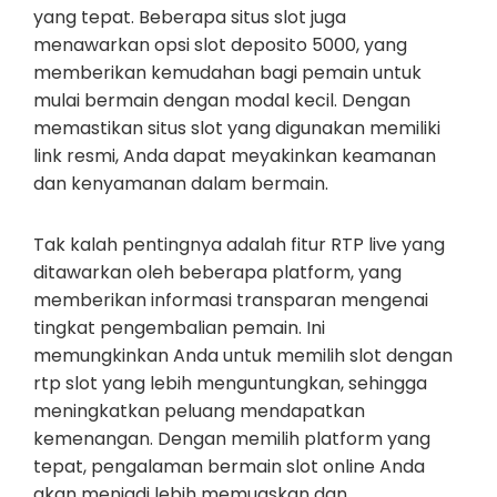
yang tepat. Beberapa situs slot juga
menawarkan opsi slot deposito 5000, yang
memberikan kemudahan bagi pemain untuk
mulai bermain dengan modal kecil. Dengan
memastikan situs slot yang digunakan memiliki
link resmi, Anda dapat meyakinkan keamanan
dan kenyamanan dalam bermain.
Tak kalah pentingnya adalah fitur RTP live yang
ditawarkan oleh beberapa platform, yang
memberikan informasi transparan mengenai
tingkat pengembalian pemain. Ini
memungkinkan Anda untuk memilih slot dengan
rtp slot yang lebih menguntungkan, sehingga
meningkatkan peluang mendapatkan
kemenangan. Dengan memilih platform yang
tepat, pengalaman bermain slot online Anda
akan menjadi lebih memuaskan dan