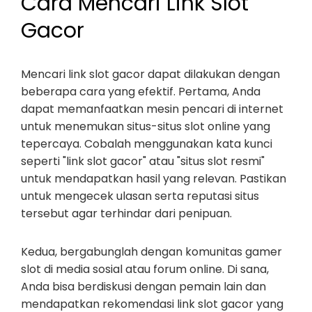
Cara Mencari Link Slot
Gacor
Mencari link slot gacor dapat dilakukan dengan
beberapa cara yang efektif. Pertama, Anda
dapat memanfaatkan mesin pencari di internet
untuk menemukan situs-situs slot online yang
tepercaya. Cobalah menggunakan kata kunci
seperti "link slot gacor" atau "situs slot resmi"
untuk mendapatkan hasil yang relevan. Pastikan
untuk mengecek ulasan serta reputasi situs
tersebut agar terhindar dari penipuan.
Kedua, bergabunglah dengan komunitas gamer
slot di media sosial atau forum online. Di sana,
Anda bisa berdiskusi dengan pemain lain dan
mendapatkan rekomendasi link slot gacor yang