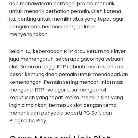
dan menawarkan berbagai promo menarik
untuk menarik perhatian pemain. Oleh karena
itu, penting untuk memilih situs yang tepat agar
pengalaman bermain menjadi lebih
menyenangkan.
Selain itu, keberadaan RTP atau Return to Player
juga memengaruhi seberapa gacornya sebuah
slot. Semakin tinggi RTP sebuah mesin, semakin
besar kemungkinan pemain untuk mendapatkan
kemenangan. Pemain sering mencari informasi
mengenai RTP live agar bisa mengambil
keputusan yang tepat ketika memilih slot yang
ingin dimainkan, termasuk slot dengan tema
menarik dari penyedia seperti PG Soft dan
Pragmatic Play.