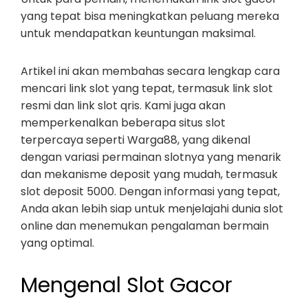
yang tepat bisa meningkatkan peluang mereka
untuk mendapatkan keuntungan maksimal.
Artikel ini akan membahas secara lengkap cara
mencari link slot yang tepat, termasuk link slot
resmi dan link slot qris. Kami juga akan
memperkenalkan beberapa situs slot
terpercaya seperti Warga88, yang dikenal
dengan variasi permainan slotnya yang menarik
dan mekanisme deposit yang mudah, termasuk
slot deposit 5000. Dengan informasi yang tepat,
Anda akan lebih siap untuk menjelajahi dunia slot
online dan menemukan pengalaman bermain
yang optimal.
Mengenal Slot Gacor