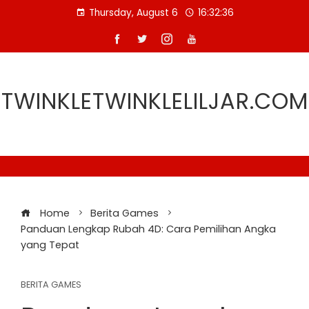
Skip
Thursday, August 6
16:32:37
to
content
TWINKLETWINKLELILJAR.COM
Home
Berita Games
Panduan Lengkap Rubah 4D: Cara Pemilihan Angka
yang Tepat
BERITA GAMES