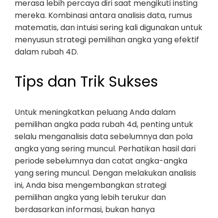
merasa lebih percaya diri saat mengikuti insting
mereka. Kombinasi antara analisis data, rumus
matematis, dan intuisi sering kali digunakan untuk
menyusun strategi pemilihan angka yang efektif
dalam rubah 4D.
Tips dan Trik Sukses
Untuk meningkatkan peluang Anda dalam
pemilihan angka pada rubah 4d, penting untuk
selalu menganalisis data sebelumnya dan pola
angka yang sering muncul. Perhatikan hasil dari
periode sebelumnya dan catat angka-angka
yang sering muncul. Dengan melakukan analisis
ini, Anda bisa mengembangkan strategi
pemilihan angka yang lebih terukur dan
berdasarkan informasi, bukan hanya