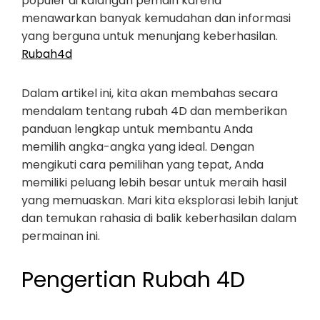
populer di kalangan pemain karena
menawarkan banyak kemudahan dan informasi
yang berguna untuk menunjang keberhasilan.
Rubah4d
Dalam artikel ini, kita akan membahas secara
mendalam tentang rubah 4D dan memberikan
panduan lengkap untuk membantu Anda
memilih angka-angka yang ideal. Dengan
mengikuti cara pemilihan yang tepat, Anda
memiliki peluang lebih besar untuk meraih hasil
yang memuaskan. Mari kita eksplorasi lebih lanjut
dan temukan rahasia di balik keberhasilan dalam
permainan ini.
Pengertian Rubah 4D