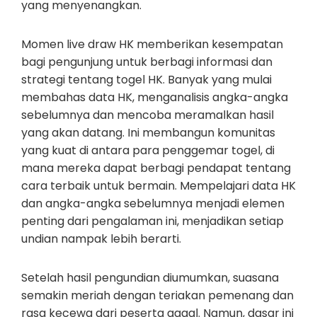
yang menyenangkan.
Momen live draw HK memberikan kesempatan
bagi pengunjung untuk berbagi informasi dan
strategi tentang togel HK. Banyak yang mulai
membahas data HK, menganalisis angka-angka
sebelumnya dan mencoba meramalkan hasil
yang akan datang. Ini membangun komunitas
yang kuat di antara para penggemar togel, di
mana mereka dapat berbagi pendapat tentang
cara terbaik untuk bermain. Mempelajari data HK
dan angka-angka sebelumnya menjadi elemen
penting dari pengalaman ini, menjadikan setiap
undian nampak lebih berarti.
Setelah hasil pengundian diumumkan, suasana
semakin meriah dengan teriakan pemenang dan
rasa kecewa dari peserta gagal. Namun, dasar ini