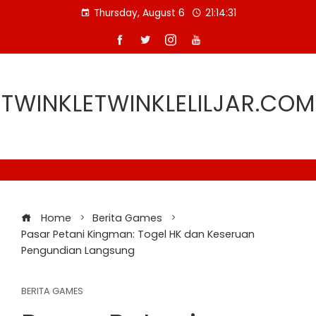
Skip
Thursday, August 6
21:14:31
to
content
TWINKLETWINKLELILJAR.COM
Home
Berita Games
Pasar Petani Kingman: Togel HK dan Keseruan
Pengundian Langsung
BERITA GAMES