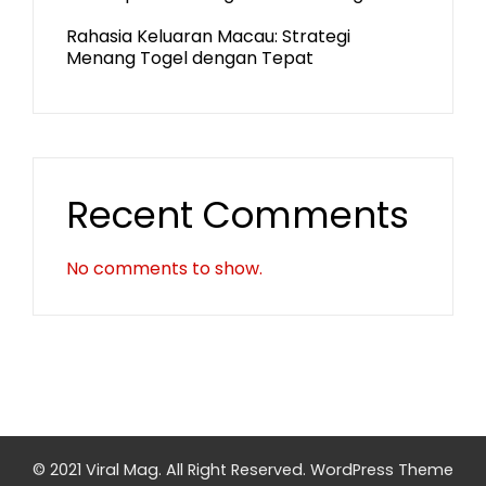
Rahasia Keluaran Macau: Strategi
Menang Togel dengan Tepat
Recent Comments
No comments to show.
© 2021 Viral Mag. All Right Reserved.
WordPress Theme