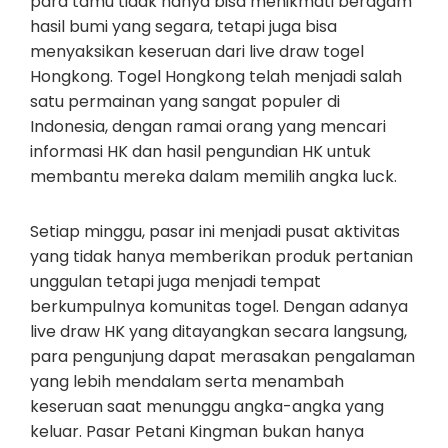
para tamu tidak hanya bisa menikmati beragam
hasil bumi yang segara, tetapi juga bisa
menyaksikan keseruan dari live draw togel
Hongkong. Togel Hongkong telah menjadi salah
satu permainan yang sangat populer di
Indonesia, dengan ramai orang yang mencari
informasi HK dan hasil pengundian HK untuk
membantu mereka dalam memilih angka luck.
Setiap minggu, pasar ini menjadi pusat aktivitas
yang tidak hanya memberikan produk pertanian
unggulan tetapi juga menjadi tempat
berkumpulnya komunitas togel. Dengan adanya
live draw HK yang ditayangkan secara langsung,
para pengunjung dapat merasakan pengalaman
yang lebih mendalam serta menambah
keseruan saat menunggu angka-angka yang
keluar. Pasar Petani Kingman bukan hanya