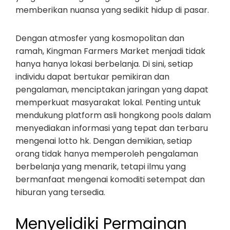
memberikan nuansa yang sedikit hidup di pasar.
Dengan atmosfer yang kosmopolitan dan
ramah, Kingman Farmers Market menjadi tidak
hanya hanya lokasi berbelanja. Di sini, setiap
individu dapat bertukar pemikiran dan
pengalaman, menciptakan jaringan yang dapat
memperkuat masyarakat lokal. Penting untuk
mendukung platform asli hongkong pools dalam
menyediakan informasi yang tepat dan terbaru
mengenai lotto hk. Dengan demikian, setiap
orang tidak hanya memperoleh pengalaman
berbelanja yang menarik, tetapi ilmu yang
bermanfaat mengenai komoditi setempat dan
hiburan yang tersedia.
Menyelidiki Permainan