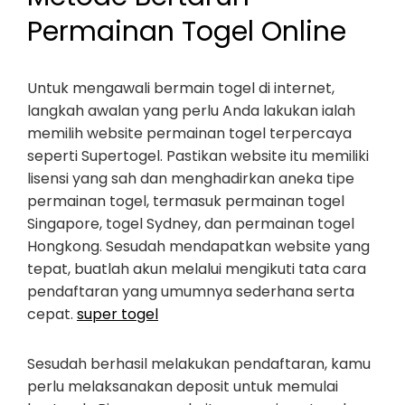
Permainan Togel Online
Untuk mengawali bermain togel di internet,
langkah awalan yang perlu Anda lakukan ialah
memilih website permainan togel terpercaya
seperti Supertogel. Pastikan website itu memiliki
lisensi yang sah dan menghadirkan aneka tipe
permainan togel, termasuk permainan togel
Singapore, togel Sydney, dan permainan togel
Hongkong. Sesudah mendapatkan website yang
tepat, buatlah akun melalui mengikuti tata cara
pendaftaran yang umumnya sederhana serta
cepat.
super togel
Sesudah berhasil melakukan pendaftaran, kamu
perlu melaksanakan deposit untuk memulai