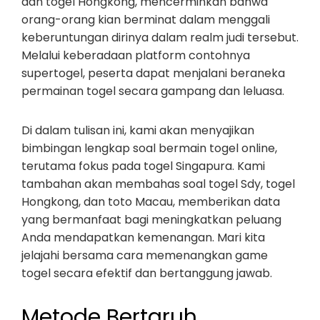
dan togel Hongkong, mencerminkan bahwa
orang-orang kian berminat dalam menggali
keberuntungan dirinya dalam realm judi tersebut.
Melalui keberadaan platform contohnya
supertogel, peserta dapat menjalani beraneka
permainan togel secara gampang dan leluasa.
Di dalam tulisan ini, kami akan menyajikan
bimbingan lengkap soal bermain togel online,
terutama fokus pada togel Singapura. Kami
tambahan akan membahas soal togel Sdy, togel
Hongkong, dan toto Macau, memberikan data
yang bermanfaat bagi meningkatkan peluang
Anda mendapatkan kemenangan. Mari kita
jelajahi bersama cara memenangkan game
togel secara efektif dan bertanggung jawab.
Metode Bertaruh