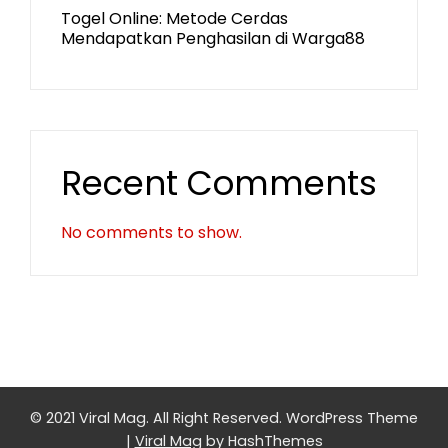
Togel Online: Metode Cerdas
Mendapatkan Penghasilan di Warga88
Recent Comments
No comments to show.
© 2021 Viral Mag. All Right Reserved.
WordPress Theme
|
Viral Mag
by HashThemes