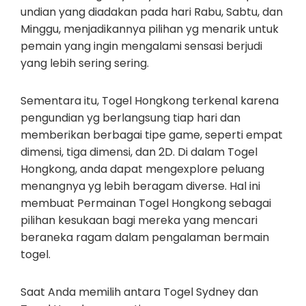
undian yang diadakan pada hari Rabu, Sabtu, dan
Minggu, menjadikannya pilihan yg menarik untuk
pemain yang ingin mengalami sensasi berjudi
yang lebih sering sering.
Sementara itu, Togel Hongkong terkenal karena
pengundian yg berlangsung tiap hari dan
memberikan berbagai tipe game, seperti empat
dimensi, tiga dimensi, dan 2D. Di dalam Togel
Hongkong, anda dapat mengexplore peluang
menangnya yg lebih beragam diverse. Hal ini
membuat Permainan Togel Hongkong sebagai
pilihan kesukaan bagi mereka yang mencari
beraneka ragam dalam pengalaman bermain
togel.
Saat Anda memilih antara Togel Sydney dan