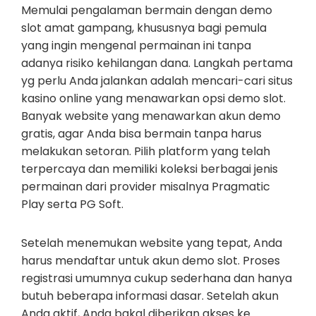
Memulai pengalaman bermain dengan demo
slot amat gampang, khususnya bagi pemula
yang ingin mengenal permainan ini tanpa
adanya risiko kehilangan dana. Langkah pertama
yg perlu Anda jalankan adalah mencari-cari situs
kasino online yang menawarkan opsi demo slot.
Banyak website yang menawarkan akun demo
gratis, agar Anda bisa bermain tanpa harus
melakukan setoran. Pilih platform yang telah
terpercaya dan memiliki koleksi berbagai jenis
permainan dari provider misalnya Pragmatic
Play serta PG Soft.
Setelah menemukan website yang tepat, Anda
harus mendaftar untuk akun demo slot. Proses
registrasi umumnya cukup sederhana dan hanya
butuh beberapa informasi dasar. Setelah akun
Anda aktif, Anda bakal diberikan akses ke