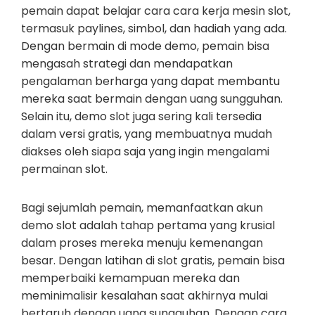
pemain dapat belajar cara cara kerja mesin slot,
termasuk paylines, simbol, dan hadiah yang ada.
Dengan bermain di mode demo, pemain bisa
mengasah strategi dan mendapatkan
pengalaman berharga yang dapat membantu
mereka saat bermain dengan uang sungguhan.
Selain itu, demo slot juga sering kali tersedia
dalam versi gratis, yang membuatnya mudah
diakses oleh siapa saja yang ingin mengalami
permainan slot.
Bagi sejumlah pemain, memanfaatkan akun
demo slot adalah tahap pertama yang krusial
dalam proses mereka menuju kemenangan
besar. Dengan latihan di slot gratis, pemain bisa
memperbaiki kemampuan mereka dan
meminimalisir kesalahan saat akhirnya mulai
bertaruh dengan uang sungguhan. Dengan cara