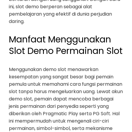
ini, slot demo berperan sebagai alat
pembelajaran yang efektif di dunia perjudian
daring.
Manfaat Menggunakan
Slot Demo Permainan Slot
Menggunakan demo slot menawarkan
kesempatan yang sangat besar bagi pemain
pemula untuk memahami cara fungsi permainan
slot tanpa harus mengeluarkan uang. Lewat akun
demo slot, pemain dapat mencoba berbagai
jenis permainan dari penyedia seperti yang
diberikan oleh Pragmatic Play serta PG Soft. Hal
ini mempermudah untuk mengenali ciri-ciri
permainan, simbol-simbol, serta mekanisme