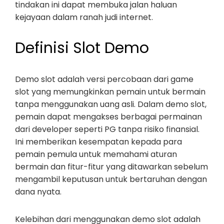
tindakan ini dapat membuka jalan haluan
kejayaan dalam ranah judi internet.
Definisi Slot Demo
Demo slot adalah versi percobaan dari game
slot yang memungkinkan pemain untuk bermain
tanpa menggunakan uang asli. Dalam demo slot,
pemain dapat mengakses berbagai permainan
dari developer seperti PG tanpa risiko finansial.
Ini memberikan kesempatan kepada para
pemain pemula untuk memahami aturan
bermain dan fitur-fitur yang ditawarkan sebelum
mengambil keputusan untuk bertaruhan dengan
dana nyata.
Kelebihan dari menggunakan demo slot adalah