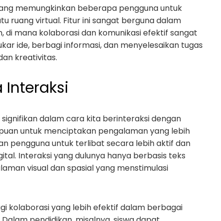
 yang memungkinkan beberapa pengguna untuk
ruang virtual. Fitur ini sangat berguna dalam
m, di mana kolaborasi dan komunikasi efektif sangat
tukar ide, berbagi informasi, dan menyelesaikan tugas
n kreativitas.
Interaksi
gnifikan dalam cara kita berinteraksi dengan
mpuan untuk menciptakan pengalaman yang lebih
pengguna untuk terlibat secara lebih aktif dan
ital. Interaksi yang dulunya hanya berbasis teks
aman visual dan spasial yang menstimulasi
gi kolaborasi yang lebih efektif dalam berbagai
n. Dalam pendidikan, misalnya, siswa dapat