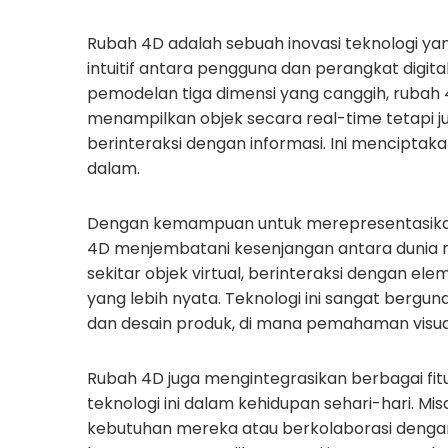
Rubah 4D adalah sebuah inovasi teknologi ya
intuitif antara pengguna dan perangkat digit
pemodelan tiga dimensi yang canggih, ruba
menampilkan objek secara real-time tetapi 
berinteraksi dengan informasi. Ini menciptakan
dalam.
Dengan kemampuan untuk merepresentasikan 
4D menjembatani kesenjangan antara dunia ny
sekitar objek virtual, berinteraksi dengan
yang lebih nyata. Teknologi ini sangat berguna
dan desain produk, di mana pemahaman visual
Rubah 4D juga mengintegrasikan berbagai fi
teknologi ini dalam kehidupan sehari-hari. Mi
kebutuhan mereka atau berkolaborasi dengan o