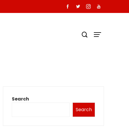
Search
Search