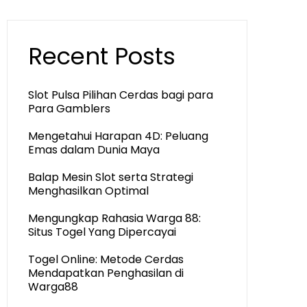
Recent Posts
Slot Pulsa Pilihan Cerdas bagi para
Para Gamblers
Mengetahui Harapan 4D: Peluang
Emas dalam Dunia Maya
Balap Mesin Slot serta Strategi
Menghasilkan Optimal
Mengungkap Rahasia Warga 88:
Situs Togel Yang Dipercayai
Togel Online: Metode Cerdas
Mendapatkan Penghasilan di
Warga88