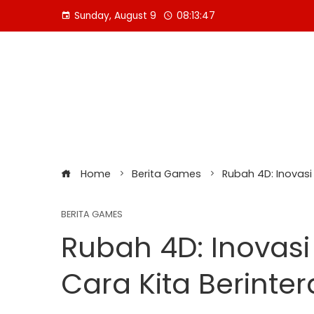
Skip
Sunday, August 9
08:13:47
to
content
Home
Berita Games
Rubah 4D: Inovasi
BERITA GAMES
Rubah 4D: Inovas
Cara Kita Berinter