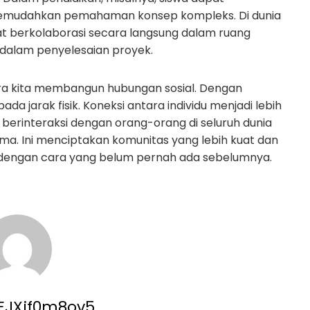
ng memudahkan pemahaman konsep kompleks. Di dunia
pat berkolaborasi secara langsung dalam ruang
as dalam penyelesaian proyek.
a kita membangun hubungan sosial. Dengan
ada jarak fisik. Koneksi antara individu menjadi lebih
 berinteraksi dengan orang-orang di seluruh dunia
ma. Ini menciptakan komunitas yang lebih kuat dan
dengan cara yang belum pernah ada sebelumnya.
8EJXjf0m8ov5