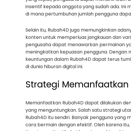
insentif kepada anggota yang sudah ada. In
di mana pertumbuhan jumlah pengguna dapa
Selain itu, Rubah4D juga memungkinkan adan
konten untuk memperluas jangkauan dan var
pengusaha dapat menawarkan permainan yang
meningkatkan kepuasan pengguna. Dengan m
keuntungan dalam Rubah4D dapat terus tumb
di dunia hiburan digital ini.
Strategi Memanfaatkan
Memanfaatkan Rubah4D dapat dilakukan deng
yang menguntungkan. Salah satu strategi u
Rubah4D itu sendiri. Banyak pengguna yang 
cara bermain dengan efektif. Oleh karena itu