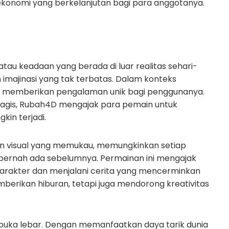
ekonomi yang berkelanjutan bagi para anggotanya.
au keadaan yang berada di luar realitas sehari-
n imajinasi yang tak terbatas. Dalam konteks
g memberikan pengalaman unik bagi penggunanya.
gis, Rubah4D mengajak para pemain untuk
kin terjadi.
n visual yang memukau, memungkinkan setiap
pernah ada sebelumnya. Permainan ini mengajak
karakter dan menjalani cerita yang mencerminkan
mberikan hiburan, tetapi juga mendorong kreativitas
rbuka lebar. Dengan memanfaatkan daya tarik dunia