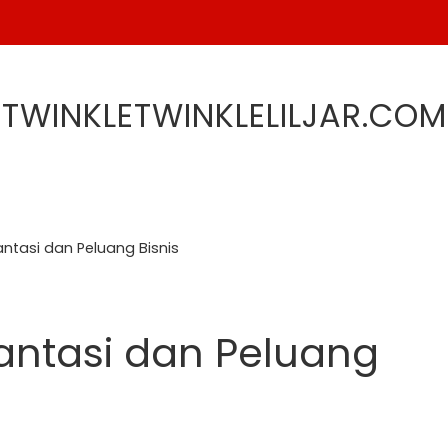
TWINKLETWINKLELILJAR.COM
ntasi dan Peluang Bisnis
antasi dan Peluang