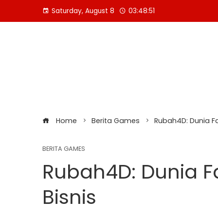
Skip
Saturday, August 8
03:48:51
to
content
Home
Berita Games
Rubah4D: Dunia Fa
BERITA GAMES
Rubah4D: Dunia F
Bisnis