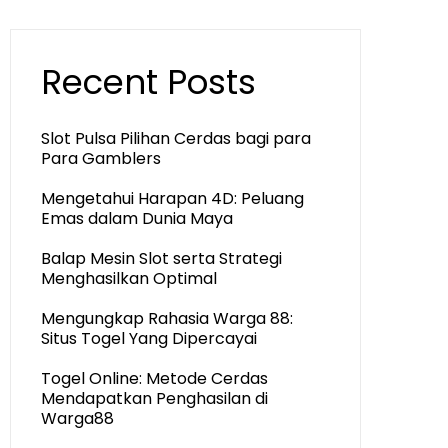
Recent Posts
Slot Pulsa Pilihan Cerdas bagi para
Para Gamblers
Mengetahui Harapan 4D: Peluang
Emas dalam Dunia Maya
Balap Mesin Slot serta Strategi
Menghasilkan Optimal
Mengungkap Rahasia Warga 88:
Situs Togel Yang Dipercayai
Togel Online: Metode Cerdas
Mendapatkan Penghasilan di
Warga88