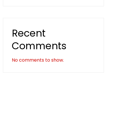
Recent
Comments
No comments to show.