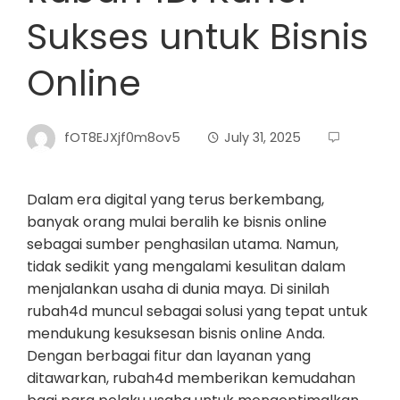
Sukses untuk Bisnis
Online
fOT8EJXjf0m8ov5
July 31, 2025
Dalam era digital yang terus berkembang,
banyak orang mulai beralih ke bisnis online
sebagai sumber penghasilan utama. Namun,
tidak sedikit yang mengalami kesulitan dalam
menjalankan usaha di dunia maya. Di sinilah
rubah4d muncul sebagai solusi yang tepat untuk
mendukung kesuksesan bisnis online Anda.
Dengan berbagai fitur dan layanan yang
ditawarkan, rubah4d memberikan kemudahan