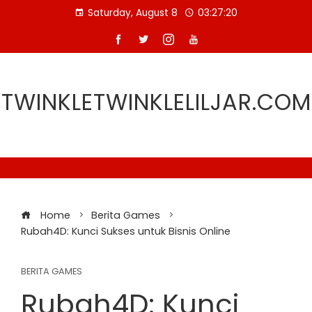
Skip
Saturday, August 8
03:27:20
to
content
TWINKLETWINKLELILJAR.COM
Home
Berita Games
Rubah4D: Kunci Sukses untuk Bisnis Online
BERITA GAMES
Rubah4D: Kunci