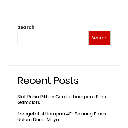
Search
Search
Recent Posts
Slot Pulsa Pilihan Cerdas bagi para Para
Gamblers
Mengetahui Harapan 4D: Peluang Emas
dalam Dunia Maya