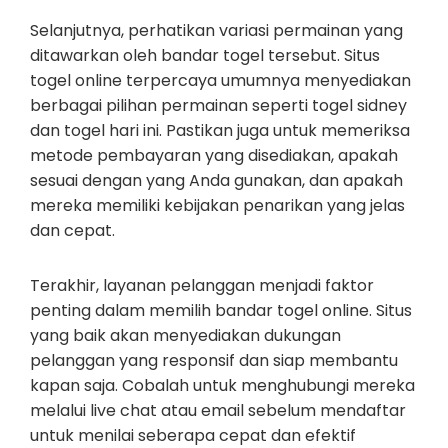
Selanjutnya, perhatikan variasi permainan yang
ditawarkan oleh bandar togel tersebut. Situs
togel online terpercaya umumnya menyediakan
berbagai pilihan permainan seperti togel sidney
dan togel hari ini. Pastikan juga untuk memeriksa
metode pembayaran yang disediakan, apakah
sesuai dengan yang Anda gunakan, dan apakah
mereka memiliki kebijakan penarikan yang jelas
dan cepat.
Terakhir, layanan pelanggan menjadi faktor
penting dalam memilih bandar togel online. Situs
yang baik akan menyediakan dukungan
pelanggan yang responsif dan siap membantu
kapan saja. Cobalah untuk menghubungi mereka
melalui live chat atau email sebelum mendaftar
untuk menilai seberapa cepat dan efektif