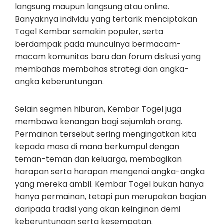
langsung maupun langsung atau online.
Banyaknya individu yang tertarik menciptakan
Togel Kembar semakin populer, serta
berdampak pada munculnya bermacam-
macam komunitas baru dan forum diskusi yang
membahas membahas strategi dan angka-
angka keberuntungan.
Selain segmen hiburan, Kembar Togel juga
membawa kenangan bagi sejumlah orang.
Permainan tersebut sering mengingatkan kita
kepada masa di mana berkumpul dengan
teman-teman dan keluarga, membagikan
harapan serta harapan mengenai angka-angka
yang mereka ambil. Kembar Togel bukan hanya
hanya permainan, tetapi pun merupakan bagian
daripada tradisi yang akan keinginan demi
keberuntungan serta kesempatan.