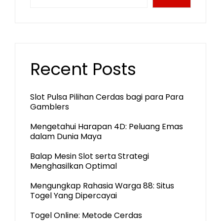
Recent Posts
Slot Pulsa Pilihan Cerdas bagi para Para
Gamblers
Mengetahui Harapan 4D: Peluang Emas
dalam Dunia Maya
Balap Mesin Slot serta Strategi
Menghasilkan Optimal
Mengungkap Rahasia Warga 88: Situs
Togel Yang Dipercayai
Togel Online: Metode Cerdas