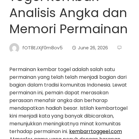
Analisis Angka dan
Memori Permainan
fOT8EJXjf0m8ov5
June 26, 2026
Permainan kembar togel adalah salah satu
permainan yang telah telah menjadi bagian dari
bagian dalam tradisi komunitas Indonesia. Lewat
permainan ini, pemain dapat merasakan
perasaan menafsir angka dan berharap
mendapatkan hadiah besar. Istilah kembartogel
kini menjadi kata yang banyak dibicarakan,
menunjukkan meningkatnya minat komunitas
terhadap permainan ini.
kembarrtoggeel.com