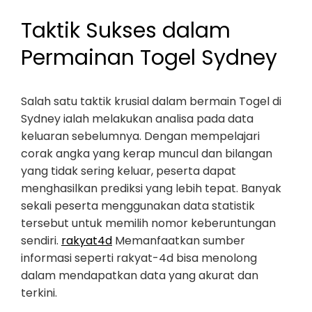
Taktik Sukses dalam
Permainan Togel Sydney
Salah satu taktik krusial dalam bermain Togel di
Sydney ialah melakukan analisa pada data
keluaran sebelumnya. Dengan mempelajari
corak angka yang kerap muncul dan bilangan
yang tidak sering keluar, peserta dapat
menghasilkan prediksi yang lebih tepat. Banyak
sekali peserta menggunakan data statistik
tersebut untuk memilih nomor keberuntungan
sendiri.
rakyat4d
Memanfaatkan sumber
informasi seperti rakyat-4d bisa menolong
dalam mendapatkan data yang akurat dan
terkini.