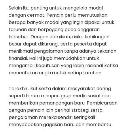
Selain itu, penting untuk mengelola modal
dengan cermat. Pemain perlu memutuskan
berapa banyak modal yang ingin dipakai untuk
taruhan dan berpegang pada anggaran
tersebut. Dengan demikian, risiko kehilangan
besar dapat dikurangi, serta peserta dapat
menikmati pengalaman tanpa adanya tekanan
finansial. Hal ini juga memudahkan untuk
mengambil keputusan yang lebih rasional ketika
menentukan angka untuk setiap taruhan.
Terakhir, ikut serta dalam masyarakat daring
seperti forum maupun grup media sosial bisa
memberikan pemandangan baru. Pembicaraan
dengan pemain lain perihal strategi serta
pengalaman mereka sendiri seringkali
menyebabkan gagasan baru dan membantu