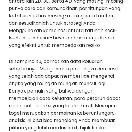
antara lain 2D, 3D, serta 4D, yang masing-masing
punya cara dan kemungkinan perhitungan yang.
Ketahui ciri khas masing-masing jenis taruhan
dan sesuaikanlah untuk strategi Anda.
Menggunakan kombinasi antara taruhan kecil-
kecilan dan besar-besaran bisa menjadi cara
yang efektif untuk membedakan resiko.
Di samping itu, perhatikan data keluaran
sebelumnya. Menganalisis pola angka dan hasil
yang telah ada dapat memberi ide mengenai
angka yang mungkin mungkin muncul lagi.
Banyak pemain yang bahwa dengan
mempelajari data keluaran, para petaruh dapat
membuat prediksi yang lebih akurat. Meskipun
togel merupakan permainan keberuntungan,
analisis ini bisa bisa menolong Anda membuat
pilihan yang lebih cerdas lebih bijak ketika