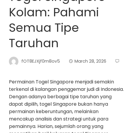
Kolam: Pahami
Semua Tipe
Taruhan
fOT8EJXjf0m8ov5
March 28, 2026
Permainan Togel Singapore menjadi semakin
terkenal di kalangan penggemar judi di Indonesia.
Dengan adanya berbagai tipe taruhan yang
dapat dipilih, togel Singapore bukan hanya
permainan keberuntungan, melainkan
mencakup analisis dan strategi untuk para
pemainnya. Harian, sejumlah orang yang