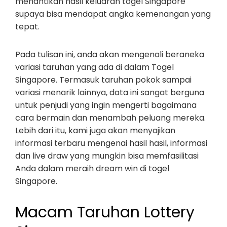
menantikan hasil keluaran togel Singapore
supaya bisa mendapat angka kemenangan yang
tepat.
Pada tulisan ini, anda akan mengenali beraneka
variasi taruhan yang ada di dalam Togel
Singapore. Termasuk taruhan pokok sampai
variasi menarik lainnya, data ini sangat berguna
untuk penjudi yang ingin mengerti bagaimana
cara bermain dan menambah peluang mereka.
Lebih dari itu, kami juga akan menyajikan
informasi terbaru mengenai hasil hasil, informasi
dan live draw yang mungkin bisa memfasilitasi
Anda dalam meraih dream win di togel
Singapore.
Macam Taruhan Lottery