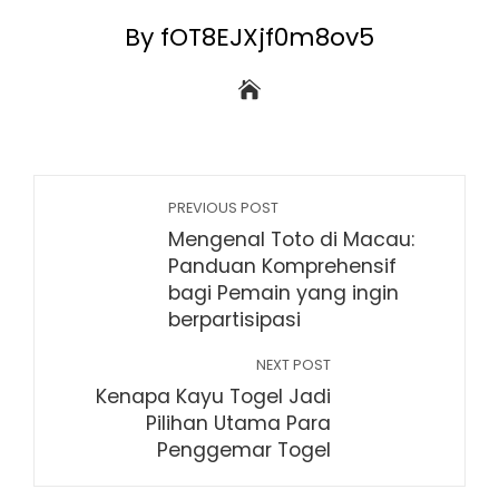
By fOT8EJXjf0m8ov5
PREVIOUS POST
Mengenal Toto di Macau:
Panduan Komprehensif
bagi Pemain yang ingin
berpartisipasi
NEXT POST
Kenapa Kayu Togel Jadi
Pilihan Utama Para
Penggemar Togel