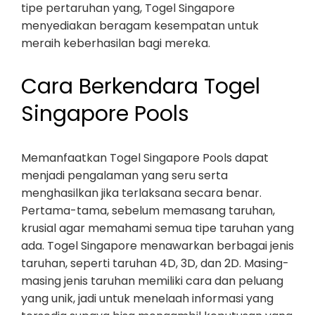
tipe pertaruhan yang, Togel Singapore
menyediakan beragam kesempatan untuk
meraih keberhasilan bagi mereka.
Cara Berkendara Togel
Singapore Pools
Memanfaatkan Togel Singapore Pools dapat
menjadi pengalaman yang seru serta
menghasilkan jika terlaksana secara benar.
Pertama-tama, sebelum memasang taruhan,
krusial agar memahami semua tipe taruhan yang
ada. Togel Singapore menawarkan berbagai jenis
taruhan, seperti taruhan 4D, 3D, dan 2D. Masing-
masing jenis taruhan memiliki cara dan peluang
yang unik, jadi untuk menelaah informasi yang