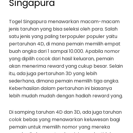
Singapura
Togel Singapura menawarkan macam-macam
jenis taruhan yang bisa seleksi oleh para. Salah
satu jenis yang paling terpopuler populer yaitu
pertaruhan 4D, di mana pemain memilih empat
buah angka dari 1 sampai 10.000. Apabila nomor
yang dipilih cocok dari hasil keluaran, pemain
akan menerima reward yang cukup besar. Selain
itu, ada juga pertaruhan 3D yang lebih
sederhana, dimana pemain memilih tiga angka.
Keberhasilan dalam pertaruhan ini biasanya
lebih mudah mudah dengan hadiah reward yang.
Di samping taruhan 4D dan 3D, ada juga taruhan
colok bebas yang menawarkan keluwesan bagi
pemain untuk memilih nomor yang mereka