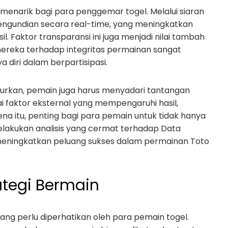
narik bagi para penggemar togel. Melalui siaran
engundian secara real-time, yang meningkatkan
. Faktor transparansi ini juga menjadi nilai tambah
ereka terhadap integritas permainan sangat
 diri dalam berpartisipasi.
rkan, pemain juga harus menyadari tantangan
i faktor eksternal yang mempengaruhi hasil,
ena itu, penting bagi para pemain untuk tidak hanya
lakukan analisis yang cermat terhadap Data
meningkatkan peluang sukses dalam permainan Toto
tegi Bermain
g perlu diperhatikan oleh para pemain togel.