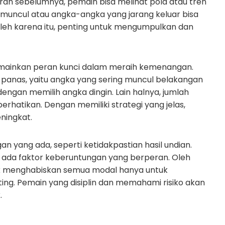
ran sebelumnya, pemain bisa melihat pola atau tren
 muncul atau angka-angka yang jarang keluar bisa
eh karena itu, penting untuk mengumpulkan dan
 memainkan peran kunci dalam meraih kemenangan.
 panas, yaitu angka yang sering muncul belakangan
ngan memilih angka dingin. Lain halnya, jumlah
rhatikan. Dengan memiliki strategi yang jelas,
ningkat.
 yang ada, seperti ketidakpastian hasil undian.
 ada faktor keberuntungan yang berperan. Oleh
dak menghabiskan semua modal hanya untuk
ting. Pemain yang disiplin dan memahami risiko akan
.