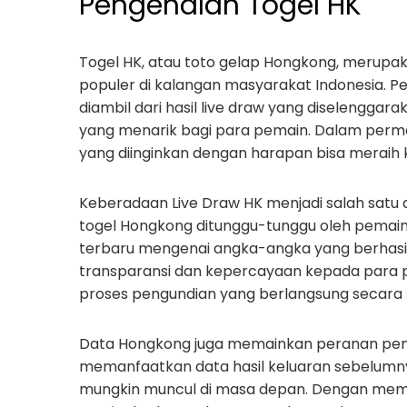
Pengenalan Togel HK
Togel HK, atau toto gelap Hongkong, merupaka
populer di kalangan masyarakat Indonesia. 
diambil dari hasil live draw yang diselengg
yang menarik bagi para pemain. Dalam permai
yang diinginkan dengan harapan bisa meraih
Keberadaan Live Draw HK menjadi salah satu d
togel Hongkong ditunggu-tunggu oleh pemai
terbaru mengenai angka-angka yang berhasil k
transparansi dan kepercayaan kepada para 
proses pengundian yang berlangsung secara 
Data Hongkong juga memainkan peranan pent
memanfaatkan data hasil keluaran sebelumny
mungkin muncul di masa depan. Dengan mema