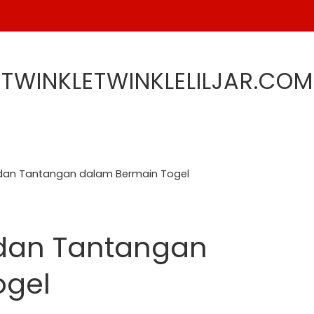
TWINKLETWINKLELILJAR.COM
 dan Tantangan dalam Bermain Togel
 dan Tantangan
ogel