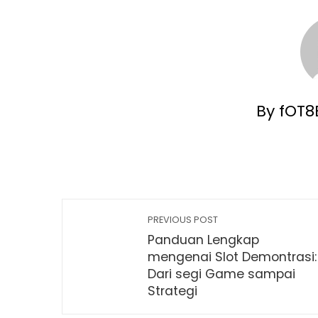
By fOT
PREVIOUS POST
Panduan Lengkap
mengenai Slot Demontrasi:
Dari segi Game sampai
Strategi