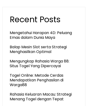
Recent Posts
Mengetahui Harapan 4D: Peluang
Emas dalam Dunia Maya
Balap Mesin Slot serta Strategi
Menghasilkan Optimal
Mengungkap Rahasia Warga 88:
Situs Togel Yang Dipercayai
Togel Online: Metode Cerdas
Mendapatkan Penghasilan di
Warga88
Rahasia Keluaran Macau: Strategi
Menang Togel dengan Tepat