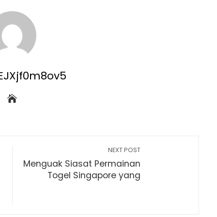
8EJXjf0m8ov5
NEXT POST
Menguak Siasat Permainan
Togel Singapore yang