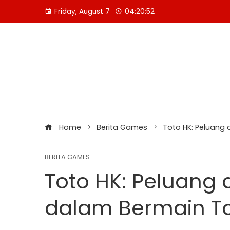
Skip
Friday, August 7
04:20:52
to
content
Home
Berita Games
Toto HK: Peluang
BERITA GAMES
Toto HK: Peluang
dalam Bermain T