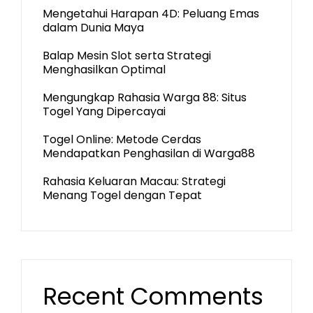
Mengetahui Harapan 4D: Peluang Emas
dalam Dunia Maya
Balap Mesin Slot serta Strategi
Menghasilkan Optimal
Mengungkap Rahasia Warga 88: Situs
Togel Yang Dipercayai
Togel Online: Metode Cerdas
Mendapatkan Penghasilan di Warga88
Rahasia Keluaran Macau: Strategi
Menang Togel dengan Tepat
Recent Comments