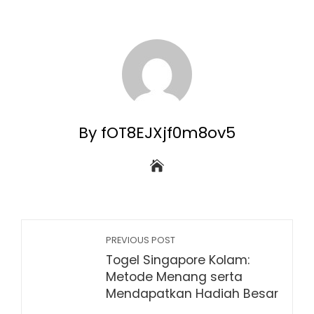
By fOT8EJXjf0m8ov5
PREVIOUS POST
Togel Singapore Kolam:
Metode Menang serta
Mendapatkan Hadiah Besar