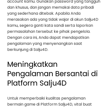
account kamu. Gunakan password yang tangguh
dan khusus, dan jangan memakai data pribadi
yang sederhana ditebak. Apabila Anda
merasakan ada yang tidak wajar di akun Salju4D
kamu, segera ganti kata sandi serta laporkan
permasalahan tersebut ke pihak pengelola.
Dengan cara ini, Anda dapat mendapatkan
pengalaman yang menyenangkan saat
berkunjung di Salju4D.
Meningkatkan
Pengalaman Bersantai di
Platform Salju4D
Untuk memperbaiki kualitas pengalaman
bermain game di Platform Salju4D, vital buat