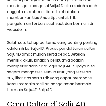
mendengar mengenai Salju4D atau sudah sudah
anggota member setia, artikel ini akan
memberikan tips Anda tips untuk trik
pengalaman terbaik saat saat dan bermain di
website ini.
Salah satu tahap pertama yang penting penting
adalah di ke Salju4D. Proses pendaftaran daftar
Salju4D amat mudah serta cepat. Setelah
memiliki akun, langkah berikutnya adalah
memperhatikan cara login Salju4D supaya bisa
segera mengakses semua fitur yang tersedia.
Yuk, lihat tips serta trik yang dapat membantu
kamu memaksimalkan pengalaman bermain
bermain Salju4D Salju4D!
Cara Daftar di Salju4D