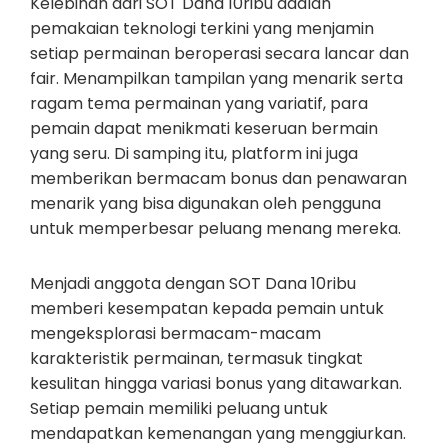
Kelebihan dari SOT Dana 10ribu adalah
pemakaian teknologi terkini yang menjamin
setiap permainan beroperasi secara lancar dan
fair. Menampilkan tampilan yang menarik serta
ragam tema permainan yang variatif, para
pemain dapat menikmati keseruan bermain
yang seru. Di samping itu, platform ini juga
memberikan bermacam bonus dan penawaran
menarik yang bisa digunakan oleh pengguna
untuk memperbesar peluang menang mereka.
Menjadi anggota dengan SOT Dana 10ribu
memberi kesempatan kepada pemain untuk
mengeksplorasi bermacam-macam
karakteristik permainan, termasuk tingkat
kesulitan hingga variasi bonus yang ditawarkan.
Setiap pemain memiliki peluang untuk
mendapatkan kemenangan yang menggiurkan.