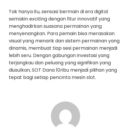
Tak hanya itu, sensasi bermain di era digital
semakin exciting dengan fitur innovatif yang
menghadirkan suasana permainan yang
menyenangkan. Para pemain bisa merasakan
visual yang menarik dan sistem permainan yang
dinamis, membuat tiap sesi permainan menjadi
lebih seru. Dengan gabungan investasi yang
terjangkau dan peluang yang signifikan yang
diusulkan, SOT Dana 10ribu menjadi pilihan yang
tepat bagi setiap pencinta mesin slot.