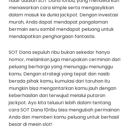
hadir adalah SOT Dana 10ribu, yang menawarkan
menawarkan cara simple serta mengasyikkan
dalam masuk ke dunia jackpot. Dengan investasi
murah, Anda dapat mendapat pangalaman
bermain seru sambil mendapat peluang untuk
mendapatkan penghargaan fantastis.
SOT Dana sepuluh ribu bukan sekedar hanya
nomor, melainkan juga merupakan cerminan dari
peluang berharga yang menunggu menunggu
kamu. Dengan strategi yang tepat dan nasib
berada pihak kamu, kumulasi dari taruhan itu
mungkin bisa mengantarkan kamu jauh dengan
keberhasilan dari terwujud melalui putaran
jackpot. Ayo kita telusuri lebih dalam tentang
cara SOT Dana 10ribu bisa mengubah permainan
Anda dan memberi kamu peluang untuk berhasil
besar di mesin slot!