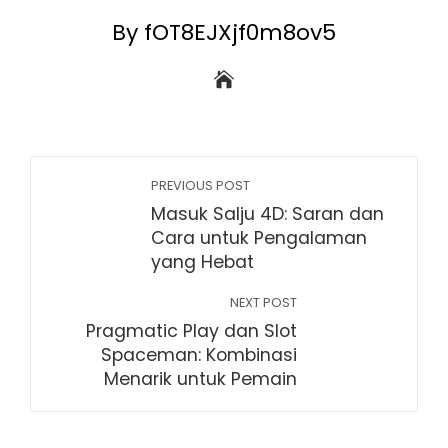
By fOT8EJXjf0m8ov5
PREVIOUS POST
Masuk Salju 4D: Saran dan
Cara untuk Pengalaman
yang Hebat
NEXT POST
Pragmatic Play dan Slot
Spaceman: Kombinasi
Menarik untuk Pemain