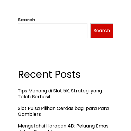
Search
Search
Recent Posts
Tips Menang di Slot 5K: Strategi yang
Telah Berhasil
Slot Pulsa Pilihan Cerdas bagi para Para
Gamblers
Mengetahui Harapan 4D: Peluang Emas