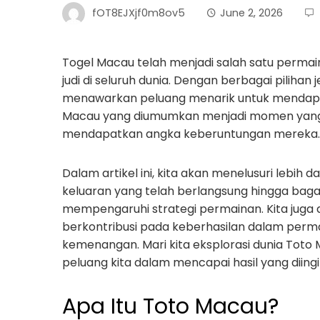
fOT8EJXjf0m8ov5
June 2, 2026
Togel Macau telah menjadi salah satu perma
judi di seluruh dunia. Dengan berbagai piliha
menawarkan peluang menarik untuk mendapat
Macau yang diumumkan menjadi momen yang 
mendapatkan angka keberuntungan mereka.
Dalam artikel ini, kita akan menelusuri lebih 
keluaran yang telah berlangsung hingga ba
mempengaruhi strategi permainan. Kita jug
berkontribusi pada keberhasilan dalam permai
kemenangan. Mari kita eksplorasi dunia To
peluang kita dalam mencapai hasil yang diing
Apa Itu Toto Macau?