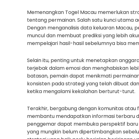
Memenangkan Togel Macau memerlukan stra
tentang permainan. Salah satu kunci utama 
Dengan menganalisis data keluaran Macau, p
muncul dan membuat prediksi yang lebih aku
mempelajari hasil-hasil sebelumnya bisa mem
Selain itu, penting untuk menetapkan anggara
terjebak dalam emosi dan menghabiskan leb
batasan, pemain dapat menikmati permainan t
konsisten pada strategi yang telah dibuat da
ketika mengalami kekalahan berturut-turut.
Terakhir, bergabung dengan komunitas ata
membantu mendapatkan informasi terbaru dan
penggemar dapat membuka perspektif baru
yang mungkin belum dipertimbangkan sebelu