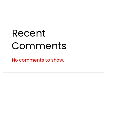
Recent
Comments
No comments to show.