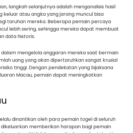
n, langkah selanjutnya adalah menganalisis hasil
 keluar atau angka yang jarang muncul bisa
gi taruhan mereka. Beberapa pemain percaya
ul lebih sering, sehingga mereka dapat membuat
 data historis.
plin dalam mengelola anggaran mereka saat bermain
mlah uang yang akan dipertaruhkan sangat krusial
risiko tinggi. Dengan pendekatan yang bijaksana
uaran Macau, pemain dapat meningkatkan
au
lalu dinantikan oleh para pemain togel di seluruh
ang dikeluarkan memberikan harapan bagi pemain