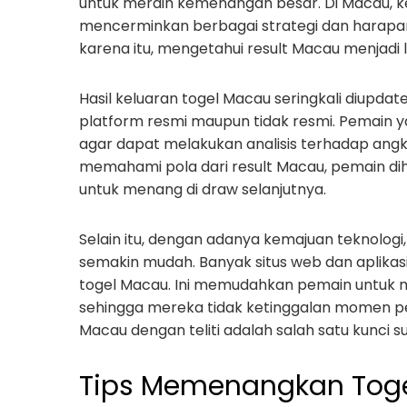
untuk meraih kemenangan besar. Di Macau, kel
mencerminkan berbagai strategi dan harapan s
karena itu, mengetahui result Macau menjadi 
Hasil keluaran togel Macau seringkali diupda
platform resmi maupun tidak resmi. Pemain y
agar dapat melakukan analisis terhadap an
memahami pola dari result Macau, pemain d
untuk menang di draw selanjutnya.
Selain itu, dengan adanya kemajuan teknologi
semakin mudah. Banyak situs web dan aplikas
togel Macau. Ini memudahkan pemain untuk m
sehingga mereka tidak ketinggalan momen pen
Macau dengan teliti adalah salah satu kunci su
Tips Memenangkan Tog