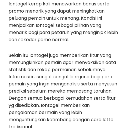
Iontogel kerap kali menawarkan bonus serta
promo menarik yang dapat meningkatkan
peluang pemain untuk menang. Kondisi ini
menjadikan Iontogel sebagai pilihan yang
menarik bagi para petaruh yang menginjak lebih
dari sekedar game normal.
Selain itu Iontogel juga memberikan fitur yang
memungkinkan pemain agar menyaksikan data
statistik dan rekap permainan sebelumnya.
Informasi ini sangat sangat berguna bagi para
pemain yang ingin menganalisis serta menyusun
prediksi sebelum mereka memasang taruhan.
Dengan semua berbagai kemudahan serta fitur
yg disediakan, Iontogel memberikan
pengalaman bermain yang lebih
menguntungkan ketimbang dengan cara lotto
tradisional.