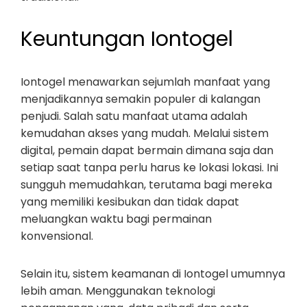
Keuntungan Iontogel
Iontogel menawarkan sejumlah manfaat yang
menjadikannya semakin populer di kalangan
penjudi. Salah satu manfaat utama adalah
kemudahan akses yang mudah. Melalui sistem
digital, pemain dapat bermain dimana saja dan
setiap saat tanpa perlu harus ke lokasi lokasi. Ini
sungguh memudahkan, terutama bagi mereka
yang memiliki kesibukan dan tidak dapat
meluangkan waktu bagi permainan
konvensional.
Selain itu, sistem keamanan di Iontogel umumnya
lebih aman. Menggunakan teknologi