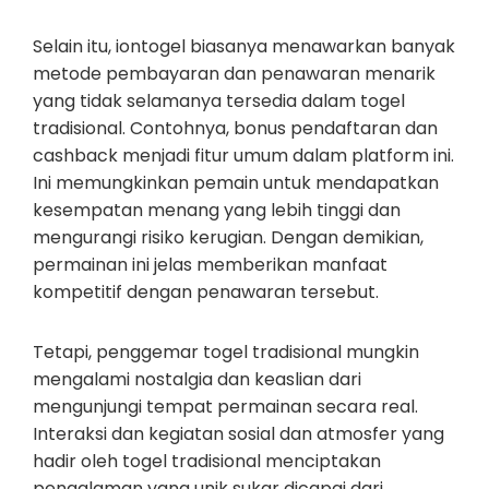
Selain itu, iontogel biasanya menawarkan banyak
metode pembayaran dan penawaran menarik
yang tidak selamanya tersedia dalam togel
tradisional. Contohnya, bonus pendaftaran dan
cashback menjadi fitur umum dalam platform ini.
Ini memungkinkan pemain untuk mendapatkan
kesempatan menang yang lebih tinggi dan
mengurangi risiko kerugian. Dengan demikian,
permainan ini jelas memberikan manfaat
kompetitif dengan penawaran tersebut.
Tetapi, penggemar togel tradisional mungkin
mengalami nostalgia dan keaslian dari
mengunjungi tempat permainan secara real.
Interaksi dan kegiatan sosial dan atmosfer yang
hadir oleh togel tradisional menciptakan
pengalaman yang unik sukar dicapai dari