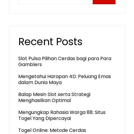
Recent Posts
Slot Pulsa Pilihan Cerdas bagi para Para
Gamblers
Mengetahui Harapan 4D: Peluang Emas
dalam Dunia Maya
Balap Mesin Slot serta Strategi
Menghasilkan Optimal
Mengungkap Rahasia Warga 88: Situs
Togel Yang Dipercayai
Togel Online: Metode Cerdas