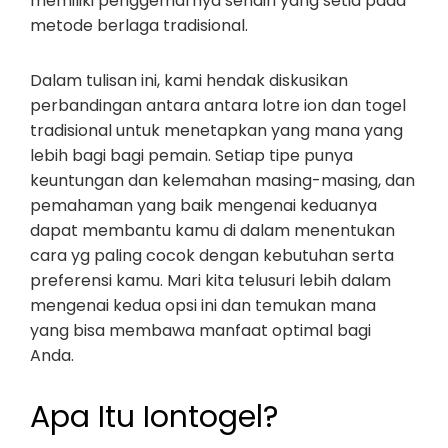
memiliki penggemarnya sendiri yang setia pada
metode berlaga tradisional.
Dalam tulisan ini, kami hendak diskusikan
perbandingan antara antara lotre ion dan togel
tradisional untuk menetapkan yang mana yang
lebih bagi bagi pemain. Setiap tipe punya
keuntungan dan kelemahan masing-masing, dan
pemahaman yang baik mengenai keduanya
dapat membantu kamu di dalam menentukan
cara yg paling cocok dengan kebutuhan serta
preferensi kamu. Mari kita telusuri lebih dalam
mengenai kedua opsi ini dan temukan mana
yang bisa membawa manfaat optimal bagi
Anda.
Apa Itu Iontogel?